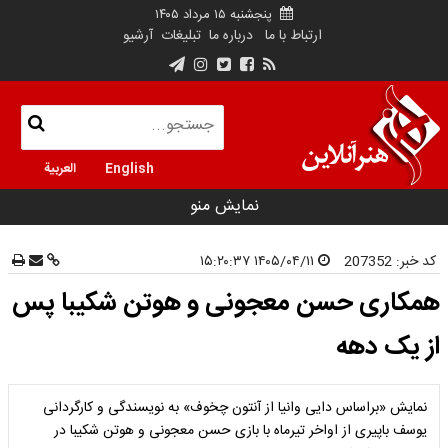
پنجشنبه ۱۵ مرداد ۱۴۰۵
ارتباط با ما
درباره ما
تبلیغات
آرشیو
English
العربية
نمایش منو
کد خبر:
207352
۱۴۰۵/۰۴/۱۱ ۱۵:۲۰:۳۷
همکاری حسن معجونی و هوتن شکیبا پس
از یک دهه
نمایش «براساس دایی‌ وانیا از آنتون چخوف» به نویسندگی و کارگردانی
یوسف باپیری از اواخر تیرماه با بازی حسن معجونی و هوتن شکیبا در