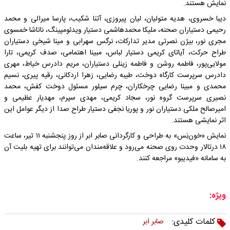
نمایش هستند.
دیبا خسروی، هدیه متولیان، لیان پیروزی، آتنا شکیب، پارسا میرالی و محمد
رحیمی دستیاران صحنه، ملیکا محمدهاشمی دستیار ویدئومپینگ، ناتاشا خمسوی
مجری نور، بیژن نصرتی مدیر تدارکات، نرگس سهرابی و مینا شیخی دستیاران
طراح حرکت، آیاتای کریمی دستیار لباس، مبینا اهتمامی، صدف کریمی، تارا
مولایی‌پور، فاطمه روشن و فاطمه زینلی دستیاران، مریم دادرس خیاط، مهری
دادرس سرپرست کارگاه دوخت، طیبه رضایی، زهرا اردکانی، رقیه پیری، نسیم
محمدی و مبینا رضایی چرخکاران، چرم سیلور مسئول دوخت کفش، محمد
نصیری سرپرست گروه نور، سجاد کریمی، مهدی سپرم، مهدیار عظیمی و
امیرصالح ملکی دستیاران نور و پوریا نجفی دستیار طراح صدا از دیگر عوامل این
اثر نمایشی هستند.
نمایش «خون‌بَس» به طراحی و کارگردانی صابر ابر از روز پنجشنبه ۱۱ تیر، ساعت
۱۸ درتالار وحدت روی صحنه می‌رود و علاقه‌مندان می‌توانند برای تهیه بلیت آن
به سامانه «فیدیبو» مراجعه کنند.
ویژه:
کلمات کلیدی:
صابر ابر