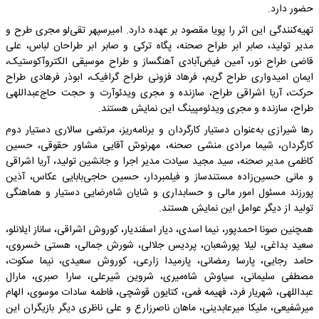
حضور دارد.
تهیه‌کنندگی این اثر را پویا مقصود بر عهده دارد. امیرسپهر تقی‌لو مجری طرح و
مدیر تولید، صابر ابر طراح صحنه، پگاه ترکی و صابر ابر طراحان لباس، علی
قاضی طراح نور، آمین فیض‌آبادی آهنگساز و طراح موسیقی الکتروآکوستیک،
ایمان امیدواری طراح گریم، فرهاد فزونی طراح گرافیک، ابوذر فرهادی طراح
حرکت، آریا اشراقی طراح، سازنده و مجری ویدئوآرت و حجت حاج‌عبداللهی
طراح، سازنده و مجری ویدئومپینگ این نمایش هستند.
رها شیرازی به‌عنوان دستیار کارگردان و برنامه‌ریز، مرتضی سالاری دستیار دوم
کارگردان، شیما مرادی منشی صحنه، مهرنوش آقایی مشاور حقوقی، حسین
کاظمی مدیر صحنه، سید مجید سیادت مدیر اجرا و جانشین تولید، آریا اشراقی
و مانی حسین‌زاده مستندساز و فیلمبردار، حسین حاجی‌بابایی عکاس، آذین
پورزند مسئول امور مالی و حسابداری و شایان شاه‌رضایی دستیار و هماهنگی
تولید از دیگر عوامل این نمایش هستند.
همچنین صونا احمدپور، نیما اسدی، دیار اسفندیار، کوروش اشراقی، ساناز ایلانلو،
سعید بداغی، لیلا پورشعبان، پردیس جلالی، شورش جمالی، هستی خسروی،
حامد رجایی، پارسا رمضانی، پارمیدا زارعی، کوروش سعیدی، نیما سکوت،
مصطفی سلیمانی، سیاوش شاه‌میری، شروین شیرعلی، سارا صبری، مارال
عبداللهی، شهریار فرد، فهیمه فمی، کتایون قوشچی، فاطمه سادات موسوی، الهام
میرشفیعی، ملیکا میرعابدینی، ماهان ناصرزارع و علی ناظری دیگر بازیگران این