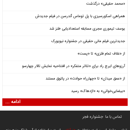
«محمد حقیقی» درگذشت
همراهی اسکورسیزی با پل توماس ٱندرسن در فیلم جدیدش
یوسف تیموری مجری مسابقه استعدادیابی طنز شد
جدیدترین فیلم مانی حقیقی در جشنواره نیویورک
از «غلاف تمام فلزی» تا «پست»
آرزوهای ایرج راد برای «تئاتر متفکر» در افتتاحیه نمایش تالار چهارسو
از «عمق میدان» تا «چهارراه حوادث» در پاتوق مستند
«بیضایی‌خوانی» به «اژدهاک» رسید
ادامه ...
تماس با ما
جشنواره فجر