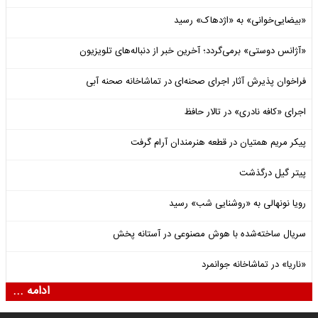
«بیضایی‌خوانی» به «اژدهاک» رسید
«آژانس دوستی» برمی‌گردد؛ آخرین خبر از دنباله‌های تلویزیون
فراخوان پذیرش آثار اجرای صحنه‌ای در تماشاخانه صحنه آبی
اجرای «کافه نادری» در تالار حافظ
پیکر مریم همتیان در قطعه هنرمندان آرام گرفت
پیتر گیل درگذشت
رویا نونهالی به «روشنایی شب» رسید
سریال ساخته‌شده با هوش مصنوعی در آستانه پخش
«ناریا» در تماشاخانه جوانمرد
ادامه ...