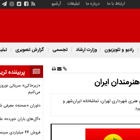
ارتباط با ما
درباره ما
تبلیغات
آرشیو
رادیو و تلویزیون
وزارت ارشاد
تجسمی
گزارش تصویری
تبلی
پربیننده تری
نرمندان ایران
«زیرخاکی» سریالی نوروزی 
می‌کنیم
 هنری شهرداری تهران، تماشاخانه ایران‌شهر و
داوران «صحنه» معرفی شدند
رد.
«گل‌های باران خورده» عل
فروش ۴۴ میلیاردی سینما در دومین هفته‌ مرداد