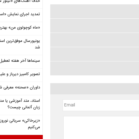
حذف آهنگ‌های «تیلور س
تمدید اجرای نمایش «اس
«ماه کوچولوی من» بهتری
شد
سینماها آخر هفته تعطی
تصویر کامبیز دیرباز و عل
داوران «صحنه» معرفی شدند
استاد، متد آموزشی یا مد
زبان آلمانی چیست؟
«زیرخاکی» سریالی نوروزی 
می‌کنیم