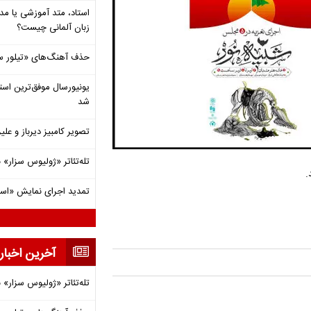
استاد، متد آموزشی یا مد
زبان آلمانی چیست؟
حذف آهنگ‌های «تیلور س
شد
تصویر کامبیز دیرباز و عل
تله‌تئاتر «ژولیوس سزار» 
.
تمدید اجرای نمایش «اس
آخرین اخبار
تله‌تئاتر «ژولیوس سزار» 