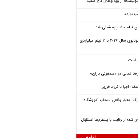
وئیفت» از ویدئوهای کاخ سفید
ب نورد»
ن فیلم جشنواره شیلی شد
یونیورسال موفق‌ترین استودیوی سال ۲۰۲۶ با ۳ فیلم میلیاردی
ل است
یرضا کمالی در «سمفونی باران»
؛ اجرا با فرزاد فرزین
رک؛ معیار واقعی انتخاب آموزشگاه
شد؛ از رقابت با پلتفرم‌ها استقبال
ادامه ...