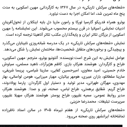
«شعله‌های سرکش تاریکی» در سال ۱۳۶۷ به کارگردانی مهین اسکویی به مدت
پنج ماه تمرین شد، اما امکان اجرا به دست نیاورد.
بوئرو همراه فدریکو گارسیا لورکا و رامون ماریا دل بایه اینکلان از تحول‌آفرینانِ
ادبیاتِ نمایشی اسپانیا در قرن بیستم محسوب می‌شوند. این نمایشنامه را مهین
اسکویی از بزرگان تئاتر ایران و پایه‌گذاران مکتب تئاتر آناهیتا ترجمه کرده است.
نمایش «شعله‌های سرکش تاریکی» در یک مدرسه شبانه‌روزی نابینایان می‌گذرد
و پیچیدگی و برخوردهای متقابل شخصیت‌ها، ساختمان نمایش را شکل می‌دهد.
عوامل نمایش به این شرح است:نویسنده: آنتونیو بوئرو، مترجم: مهین اسکویی،
طراح و کارگردان: هوشمند هنرکار، بازی: کاظم هژیرآزاد، ناهید مسلمی، سیاوش
خادم حسینی، امید معاوی، امیرحسین کفایی، سارینا شیاسی، پریسا شریفی،
سارینا سلطانلو، باران عبیری، هومهر بیاتیان، مهیار میرزایی، هومن لواسانی، بهار
مهدوی، مهرگان طهرانی، مدیر تولید و دستیار اول کارگردان: پارسا پولادوند،
طراح گریم: شقایق برهمتی، طراح لباس، صحنه، نور و صدا: هوشمند هنرکار،
مدیر روابط عمومی: سمیه علیپور، طراح پوستر: هوشمند هنرکار، سهیلا علیپور،
سرپرست تبلیغات: محمدرضا حزینی.
«شعله‌های سرکش تاریکی» از هفتم تیرماه ۱۴۰۵ در سالن استاد ناظرزاده
تماشاخانه ایرانشهر روی صحنه می‌رود.