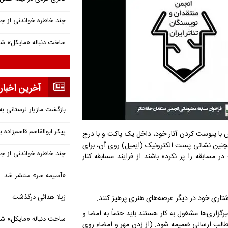
چند خاطره خواندنی از ج
ساخت دنباله «مایکل» ش
آخرین اخبار
بازگشت مازیار لرستانی به
پیکر ابوالقاسم قاسم‌زاده
س با پیوست کردن آثار خود، داخل یک پاکت و با درج
نین نشانی پست الکترونیک (ایمیل) روی آن، برای
چند خاطره خواندنی از ج
 مسابقه را پر نکرده باشند از فرایند مسابقه کنار
«آسیمه سر» منتشر شد
ژیلا هدائی درگذشت
برگزاری‌ها مشغول به کار هستند باید حتماً به امضا و
ساخت دنباله «مایکل» ش
 مطالب ارسالی ضمیمه شود. (از زدن مهر و امضاء روی