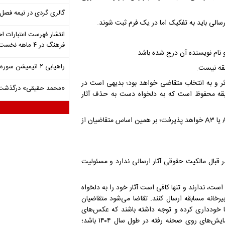
گالری گردی در نیمه فصل 
انتشار فهرست اعتبارات اخ
فرهنگ در ۴ ماهه نخست ۱۴۰۵
راهیابی ۲ انیمیشن سوره به سی‌امین جشنواره فیلم رود آیلند
اثر و به انتخاب متقاضی خواهد بود؛ بدیهی است در
«محمد حقیقی» درگذشت
ابقه محفوظ است که به دلخواه دست به حذف آثار
۸) دبیرخانه مسابقه تنها اصل یا کپی با کیفیت مطلوب مطالب را در قطع A۴ یا A۳ خواهد پذیرفت؛ بر همین اساس متقاضیان از
ر قبال مالکیت حقوقی آثار ارسالی ندارد و مسئولیت
 است، ندارند و تنها کافی است آثار خود را به دلخواه
۱ (چاپ‌شده فول فریم) به دبیرخانه مسابقه ارسال کنند. تقاضا می‌شود متقاضیان
دداری کرده و ‌توجه داشته باشند که عکس‌های
ارسالی آنها باید بر اساس کاربردهای رسانه‌ای بوده و حتماً از اجراها و نمایش‌های روی صحنه رفته در طول سال ۱۴۰۴ باشد؛