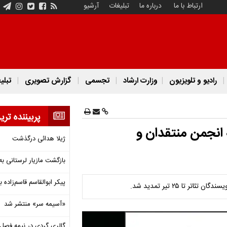
ارتباط با ما
درباره ما
تبلیغات
آرشیو
رادیو و تلویزیون
وزارت ارشاد
تجسمی
گزارش تصویری
تبلی
پربیننده تری
 انجمن منتقدان و
ژیلا هدائی درگذشت
بازگشت مازیار لرستانی به
پیکر ابوالقاسم قاسم‌زاده
ا ۲۵ تیر تمدید شد.
«آسیمه سر» منتشر شد
گالری گردی در نیمه فصل 