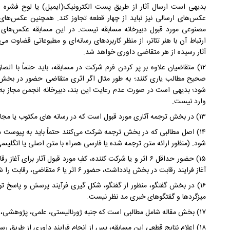
عکس‌های ارسالی نیز نباید از چهار قطعه تجاوز ‌کند. همچنین عکس‌ها
مصنوعی مورد قبول دبیرخانه مسابقه نیست. در این مسابقه عکس‌های ار
ارتباط آن با هنر تئاتر، از منظر کاربردهای رسانه‌ای و مطبوعاتی قضاوت
آثار رسیده از هر متقاضی داوری خواهد شد.
۱۲) متقاضیان علاوه بر پر کردن فرم شرکت در مسابقه، باید حتماً با ال
صحیح مطالب یاری کنند؛ به طور مثال اگر اثری متقاضی حضور در بخش 
شود؛ بدیهی است در صورت عدم رعایت این بند، دبیرخانه انجمن مجاز ب
وارد نیست.
۱۳) در بخش ترجمه آثاری مورد قبول است که در رسانه های مکتوب یا مجازی با نام صاحب اثر منتشر شده باشد.
۱۴) اصل مطالبی که در بخش ترجمه شرکت می‌کنند حتماً باید به پیوست 
شود. (منظور ارائه متن ترجمه شده یا فارسی همراه با متن اصلی یا انگلی
۱۵) حضور حداقل ۶ اثر و یا شرکت کننده، کفِ مورد قبول آثار ب
آغاز فرایند رقابت در بخش یادداشت، حضور ۶ اثر یا ۶ متقاضی، رقابت را شکل می‌دهد.
۱۶) در بخش گفتگو، منظور از گفتگو، شکل گیری فرآیند پرسش و پاسخ ت
میزگردها و گفتگوهای خبری مد نظر نیست.
۱۷) بخش مقاله شامل مطالبی است که جنبه ژورنالیستی، علمی، پژوهشی، تحقیقی و تحلیلی در حوزه تئاتر داشته باشد.
۱۸) اعلام نتایج قطعی این مسابقه، پس از انجام فرایند داوری از طریق رسانه‌ها اعلام خواهد بود.