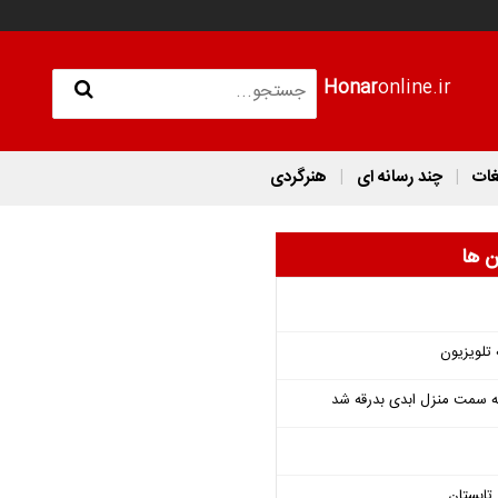
Honar
online.ir
غات
چند رسانه ای
هنرگردی
ن ها
 تلویزیون
 به سمت منزل ابدی بدرقه شد
تابستان