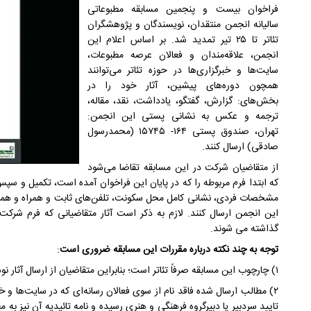
فراخوان بیست و پنجمین مسابقه مطبوعاتی
سالیانه انجمن منتقدان، نویسندگان و پژوهشگران
تئاتر تا ۲۵ تیر تمدید شد. بر اساس اعلام این
انجمن، علاقه‌مندان و فعالان عرصه مطبوعات،
سایت‌ها و خبرگزاری‌ها در حوزه تئاتر می‌توانند
همچون دوره‌های پیشین، آثار خود را در
بخش‌های: گزارش، گفتگو، یادداشت، نقد، مقاله،
ترجمه و عکس به نشانی پستی این انجمن:
تهران، صندوق پستی ۱۶۴- ۱۵۷۴۵ (محمدرسول
صادقی) ارسال کنند.
از متقاضیان شرکت در این مسابقه تقاضا می‌شود
که ابتدا فرم مربوطه را که در پایان این فراخوان آمده است، تکمیل و سپ
مشخصات فردی، نشانی کامل محل سکونت، تلفن‌های ثابت و همراه و همچ
این انجمن ارسال کنند. لازم به ذکر است آثار متقاضیانی که فرم شرکت در
گذاشته می شوند.
توجه به چند نکته درباره مقررات این مسابقه ضروری است
:
۱) چارچوب این مسابقه صرفاً تئاتر است؛ بنابراین متقاضیان از ارسال آثار نوشتاری خود در دیگر عرصه‌های هنری پرهیز کنند.
۲) مطالب ارسال‌ شده فاقد نام از سوی فعالان رسانه‌ای که در سایت‌ها و خ
تایید سردبیر یا دبیرگروه فرهنگی و هنری رسیده و نامه تائیدیه آن نیز به