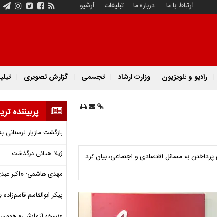
ارتباط با ما
درباره ما
تبلیغات
آرشیو
رادیو و تلویزیون
وزارت ارشاد
تجسمی
گزارش تصویری
تبلی
پربیننده تری
بازگشت مازیار لرستانی به
ژیلا هدائی درگذشت
 پرداختن به مسائل اقتصادی و اجتماعی، بیان کرد
مهدی هاشمی: «اکبر عبدی»
پیکر ابوالقاسم قاسم‌زاده
«نسخه آزمایشی» هومن برق