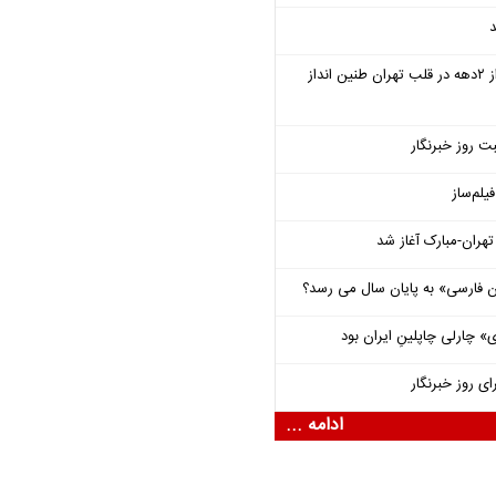
د
سمفونی «خسوف» پس از ۲دهه در قلب تهران طنین انداز
ت روز خبرنگار
یلم‌ساز
هران-مبارک آغاز شد
فارسی» به پایان سال می رسد؟
 چارلی چاپلینِ ایران بود
ای روز خبرنگار
ادامه ...