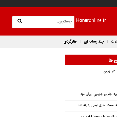
Honar
online.ir
غات
چند رسانه ای
هنرگردی
ن ها
 تلویزیون
 چارلی چاپلینِ ایران بود
 به سمت منزل ابدی بدرقه شد
‌نورد با مسعود اطیابی در