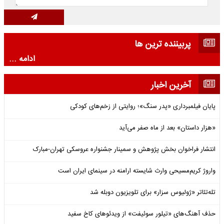
پربیننده ترین ها
ادامه ...
آخرین اخبار
پایان فیلمبرداری «پدر سنگ»؛ روایتی از زخم‌های کودکی
«هزار داستان» بعد از ماه صفر می‌آید
انتشار فراخوان بخش پژوهش و سمینار جشنواره عروسکی تهران-مبارک
واروژ کریم‌مسیحی وارث شایسته ارامنه در سینمای ایران است
تله‌تئاتر «ژولیوس سزار» برای تلویزیون دوبله شد
حذف آهنگ‌های «تیلور سوئیفت» از ویدئوهای کاخ سفید