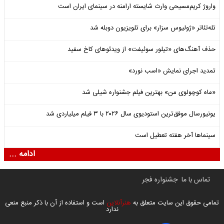
واروژ کریم‌مسیحی وارث شایسته ارامنه در سینمای ایران است
تله‌تئاتر «ژولیوس سزار» برای تلویزیون دوبله شد
حذف آهنگ‌های «تیلور سوئیفت» از ویدئوهای کاخ سفید
تمدید اجرای نمایش «اسب نورد»
«ماه کوچولوی من» بهترین فیلم جشنواره شیلی شد
یونیورسال موفق‌ترین استودیوی سال ۲۰۲۶ با ۳ فیلم میلیاردی شد
سینماها آخر هفته تعطیل است
ادامه ...
تماس با ما
جشنواره فجر
تمامی حقوق این سایت متعلق به
هنرآنلاین
است و استفاده از آن با ذکر منبع منعی
ندارد