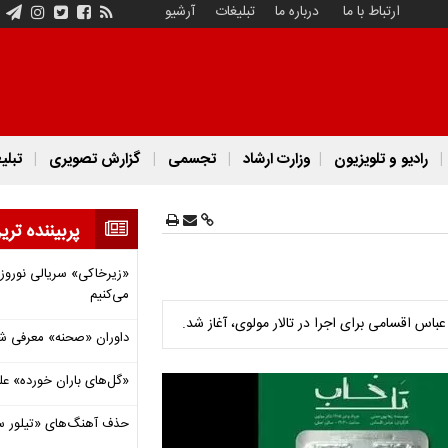
ارتباط با ما
درباره ما
تبلیغات
آرشیو
رادیو و تلویزیون
وزارت ارشاد
تجسمی
گزارش تصویری
تبلی
پربیننده تری
«زیرخاکی» سریالی نوروزی 
می‌کنیم
اس اقسامی برای اجرا در تالار مولوی، آغاز شد.
داوران «صحنه» معرفی شدند
«گل‌های باران خورده» عل
حذف آهنگ‌های «تیلور س