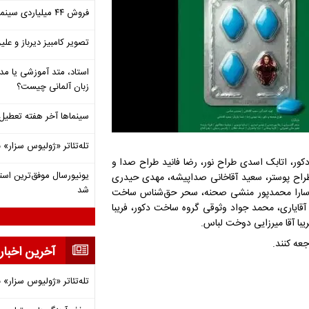
فروش ۴۴ میلیاردی سینما در دومین هفته‌ مرداد
تصویر کامبیز دیرباز و عل
استاد، متد آموزشی یا مد
زبان آلمانی چیست؟
سینماها آخر هفته تعطی
تله‌تئاتر «ژولیوس سزار» 
دکور، اتابک اسدی طراح نور، رضا فانید طراح صدا و
 طراح پوستر، سعید آقاخانی صداپیشه، مهدی حیدری
شد
، سارا محمدپور منشی صحنه، سحر حق‌شناس ساخت
آقایاری، محمد جواد وثوقی گروه ساخت دکور، فریبا
یبا آقا میرزایی دوخت لباس.
جعه کنند.
آخرین اخبار
تله‌تئاتر «ژولیوس سزار» 