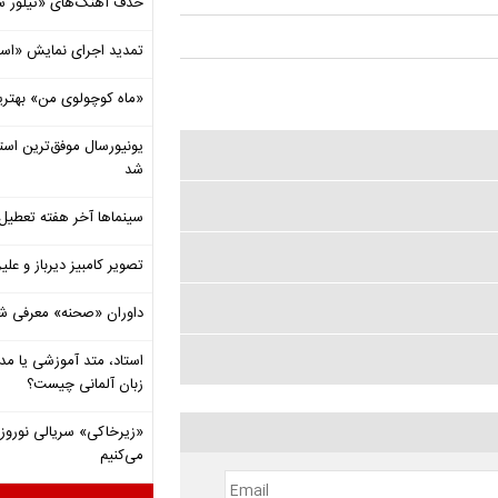
حذف آهنگ‌های «تیلور س
تمدید اجرای نمایش «اس
«ماه کوچولوی من» بهتری
شد
سینماها آخر هفته تعطی
تصویر کامبیز دیرباز و عل
داوران «صحنه» معرفی شدند
استاد، متد آموزشی یا مد
زبان آلمانی چیست؟
«زیرخاکی» سریالی نوروزی 
می‌کنیم