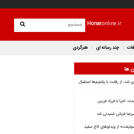
Honar
online.ir
غات
چند رسانه ای
هنرگردی
ن ها
شد؛ از رقابت با پلتفرم‌ها استقبال
؛ اجرا با فرزاد فرزین
یرضا قربانی شنیدنی شد
وئیفت» از ویدئوهای کاخ سفید