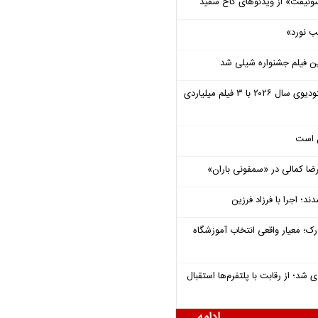
وئیفت» از ویدئوهای کاخ سفید
ب نورد»
ن فیلم جشنواره شیلی شد
یونیورسال موفق‌ترین استودیوی سال ۲۰۲۶ با ۳ فیلم میلیاردی
ل است
یرضا کمالی در «سمفونی باران»
؛ اجرا با فرزاد فرزین
رک؛ معیار واقعی انتخاب آموزشگاه
شد؛ از رقابت با پلتفرم‌ها استقبال
ادامه ...