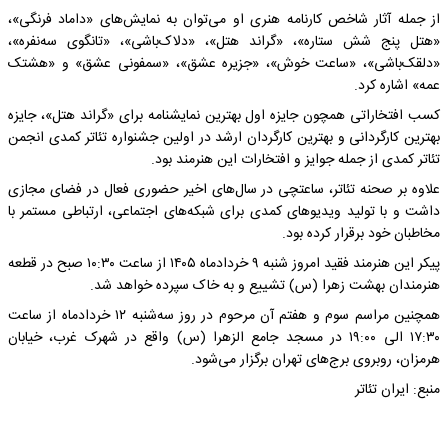
از جمله آثار شاخص کارنامه هنری او می‌توان به نمایش‌های «داماد فرنگی»،
«هتل پنج شش ستاره»، «گراند هتل»، «دلاک‌باشی»، «تانگوی سه‌نفره»،
«دلقک‌باشی»، «ساعت خوش»، «جزیره عشق»، «سمفونی عشق» و «هشتک
عمه» اشاره کرد.
کسب افتخاراتی همچون جایزه اول بهترین نمایشنامه برای «گراند هتل»، جایزه
بهترین کارگردانی و بهترین کارگردان ارشد در اولین جشنواره تئاتر کمدی انجمن
تئاتر کمدی از جمله جوایز و افتخارات این هنرمند بود.
علاوه بر صحنه تئاتر، ساعتچی در سال‌های اخیر حضوری فعال در فضای مجازی
داشت و با تولید ویدیوهای کمدی برای شبکه‌های اجتماعی، ارتباطی مستمر با
مخاطبان خود برقرار کرده بود.
پیکر این هنرمند فقید امروز شنبه ۹ خردادماه ۱۴۰۵ از ساعت ۱۰:۳۰ صبح در قطعه
هنرمندان بهشت زهرا (س) تشییع و به خاک سپرده خواهد شد.
همچنین مراسم سوم و هفتم آن مرحوم در روز سه‌شنبه ۱۲ خردادماه از ساعت
۱۷:۳۰ الی ۱۹:۰۰ در مسجد جامع الزهرا (س) واقع در شهرک غرب، خیابان
هرمزان، روبروی برج‌های تهران برگزار می‌شود.
منبع: ایران تئاتر