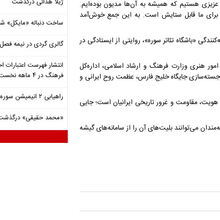
ژیلا هدائی درگذشت
عزیزی هستیم که همیشه به آن‌ها مدیون بوده‌ایم.
برای ما قابل ستایش است. به این جمع خوش‌آمد
ساخت دنباله «مایکل» ش
ندگی «باشگاه تئاتر سوره»، روایتی از ایستادگی در
گالری گردی در نیمه فصل 
انتشار فهرست اعتبارات اخ
امور هنری وزارت فرهنگ و ارشاد اسلامی، اداره‌کل
فرهنگ در ۴ ماهه نخست ۱۴۰۵
رجسته‌سازی جایگاه خلیج فارس، عظمت روح ایرانی و
راهیابی ۲ انیمیشن سوره به سی‌امین جشنواره فیلم رود آیلند
هویت، مقاومت و غرور تاریخی ایرانیان است؛ جایی
«محمد حقیقی» درگذشت
ود و علاقه‌مندان می‌توانند بلیت‌های آن را از سامانه‌های گیشه