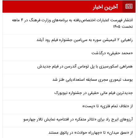
آخرین اخبار
انتشار فهرست اعتبارات اختصاص‌یافته به برنامه‌های وزارت فرهنگ در ۴ ماهه
نخست ۱۴۰۵
راهیابی ۲ انیمیشن سوره به سی‌امین جشنواره فیلم رود آیلند
«محمد حقیقی» درگذشت
همراهی اسکورسیزی با پل توماس ٱندرسن در فیلم جدیدش
یوسف تیموری مجری مسابقه استعدادیابی طنز شد
جدیدترین فیلم مانی حقیقی در جشنواره نیویورک
از «غلاف تمام فلزی» تا «پست»
آرزوهای ایرج راد برای «تئاتر متفکر» در افتتاحیه نمایش تالار چهارسو
از «عمق میدان» تا «چهارراه حوادث» در پاتوق مستند