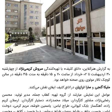
به گزارش هنرآنلاین، «اتاق کثیف» با تهیه‌کنندگی
سروش کریمی‌نژاد
از چهارشنبه
۳۰ اردیبهشت تا ۰۲ خرداد از ساعت ۲۰ و ۱۵ دقیقه به مدت ۴۵ دقیقه در سالن
کوچک تالار مولوی روی صحنه خواهد بود.
ملیکا ‌گنجی
و
سارا ‌ترازیان
در
اتاق کثیف
ایفای نقش می‌کنند.
عوامل این نمایش عبارتند از: گروه تهیه: کطاب جمئه، مدیر تولید: محسن
‌رضایی‌نژاد، مشاور کارگردان: میلاد ‌محمدزاده، دستیار کارگردان: ارسلان ‌کریم
‌زاده، آهنگساز: بابک ‌کیوانی، طراح لباس: یاسمین ‌خوشه، مریم کرمی، دوخت
لباس: حسین پناهی، طراح پوستر، طراح بروشور: دریا حسینی کلاهی، محسن