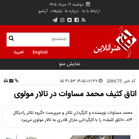
دوشنبه ۱۹ مرداد ۱۴۰۵
ارتباط با ما
درباره ما
تبلیغات
آرشیو
English
العربية
نمایش منو
کد خبر:
206675
۱۴۰۵/۰۲/۲۷ ۱۵:۴۱:۵۳
اتاق کثیف محمد مساوات در تالار مولوی
محمد مساوات نویسنده و کارگردان تئاتر و سرپرست «گروه تئاتر رادیکال
۱۴»، «اتاق کثیف» را با کارگردانی مارال قادری به تالار مولوی می‌برد.