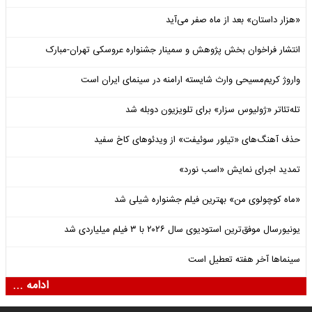
«هزار داستان» بعد از ماه صفر می‌آید
انتشار فراخوان بخش پژوهش و سمینار جشنواره عروسکی تهران-مبارک
واروژ کریم‌مسیحی وارث شایسته ارامنه در سینمای ایران است
تله‌تئاتر «ژولیوس سزار» برای تلویزیون دوبله شد
حذف آهنگ‌های «تیلور سوئیفت» از ویدئوهای کاخ سفید
تمدید اجرای نمایش «اسب نورد»
«ماه کوچولوی من» بهترین فیلم جشنواره شیلی شد
یونیورسال موفق‌ترین استودیوی سال ۲۰۲۶ با ۳ فیلم میلیاردی شد
سینماها آخر هفته تعطیل است
ادامه ...