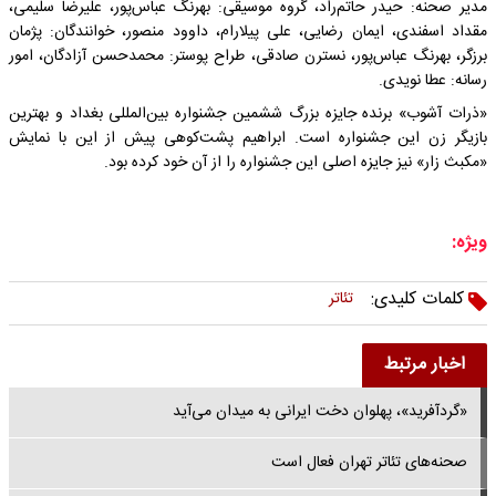
مدیر صحنه: حیدر حاتم‌راد، گروه موسیقی: بهرنگ عباس‌پور، علیرضا سلیمی،
مقداد اسفندی، ایمان رضایی، علی پیلارام، داوود منصور، خوانندگان: پژمان
برزگر، بهرنگ عباس‌پور، نسترن صادقی، طراح پوستر: محمدحسن آزادگان، امور
رسانه: عطا نویدی.
«ذرات آشوب» برنده جایزه بزرگ ششمین جشنواره بین‌المللی بغداد و بهترین
بازیگر زن این جشنواره است. ابراهیم پشت‌کوهی پیش از این با نمایش
«مکبث زار» نیز جایزه اصلی این جشنواره را از آن خود کرده بود.
ویژه:
کلمات کلیدی:
تئاتر
اخبار مرتبط
«گردآفرید»، پهلوان دخت ایرانی به میدان می‌آید
صحنه‌های تئاتر تهران فعال است