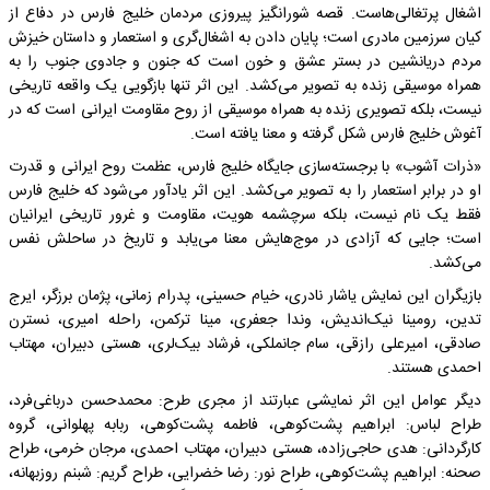
اشغال پرتغالی‌هاست. قصه شورانگیز پیروزی مردمان خلیج فارس در دفاع از
کیان سرزمین مادری است؛ پایان دادن به اشغال‌گری و استعمار و داستان خیزش
مردم دریانشین در بستر عشق و خون است که جنون و جادوی جنوب را به
همراه موسیقی زنده به تصویر می‌کشد. این اثر تنها بازگویی یک واقعه تاریخی
نیست، بلکه تصویری زنده به همراه موسیقی از روح مقاومت ایرانی است که در
آغوش خلیج فارس شکل گرفته و معنا یافته است.
«ذرات آشوب» با برجسته‌سازی جایگاه خلیج فارس، عظمت روح ایرانی و قدرت
او در برابر استعمار را به تصویر می‌کشد. این اثر یادآور می‌شود که خلیج فارس
فقط یک نام نیست، بلکه سرچشمه هویت، مقاومت و غرور تاریخی ایرانیان
است؛ جایی که آزادی در موج‌هایش معنا می‌یابد و تاریخ در ساحلش نفس
می‌کشد.
بازیگران این نمایش یاشار نادری، خیام حسینی، پدرام زمانی، پژمان برزگر، ایرج
تدین، رومینا نیک‌اندیش، وندا جعفری، مینا ترکمن، راحله امیری، نسترن
صادقی، امیرعلی رازقی، سام جانملکی، فرشاد بیک‌لری، هستی دبیران، مهتاب
احمدی هستند.
دیگر عوامل این اثر نمایشی عبارتند از مجری طرح: محمدحسن درباغی‌فرد،
طراح لباس: ابراهیم پشت‌کوهی، فاطمه پشت‌کوهی، ربابه پهلوانی، گروه
کارگردانی: هدی حاجی‌زاده، هستی دبیران، مهتاب احمدی، مرجان خرمی، طراح
صحنه: ابراهیم پشت‌کوهی، طراح نور: رضا خضرایی، طراح گریم: شبنم روزبهانه،