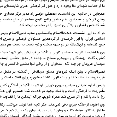
وی افزود: در حال حاضر دو اثر نمایشی درباره ناو دنا در مرحله تحقیق،
ما از حماسه شهدای دنا وجود دارد و هنوز کار فرهنگی_هنری شایسته‌ای در
همچنین در حاشیه این نشست، مصطفی مؤمنی‌راد مدیر مرکز معماری حوزه
وقایع تاریخی و همچنین عدم حضور وقایع تاریخ معاصر در میان جامعه و
شد که حس فقدان و یادآوری عمیق را در مخاطب ایجاد کند.
در ادامه این نشست، حجت‌الاسلام والمسلمین سعید نصیرالاسلام رئیس
اسلامی ایران، با ابراز خرسندی از گردهمایی مسئولان فرهنگی و هنری اظ
جمع شده‌ایم و ان‌شاءالله در دو جبهه سخت و نرم دست به دست هم دهیم
وی با اشاره به شرایط حساس کنونی و تأکید بر فرمایش رهبر شهید خود م
کشور، گفت: رزمندگان و نیروهای مسلح ما جانانه در مقابل دشمن ایستاده‌ا
دوستان عزیزمان جز چند تکه استخوان و از برخی تنها مشتی خاکستر بر جا
نصیرالاسلام با بیان اینکه نیروهای مسلح مردانه‌تر از گذشته در مقابل 
قهرمانی‌ها، به لطف خدا و وعده الهی، شاهد جشن پیروزی انقلاب اسلامی
رئیس اداره عقیدتی سیاسی نیروی دریایی ارتش با تأکید بر آمادگی کامل
مأموریت ما فرهنگی است و با تمام وجود در خدمت شما هستیم. این همکاری
رخ داده، با قلم و اثر هنری شما همراه شویم، چراکه آیندگان ما را قضاوت خ
وی افزود: از جنگ چیزی باقی نمی‌ماند، مگر آنچه شما تولید می‌کنید. رشا
ما نیاز به تئاتر، سینما، کتاب و رمان دارد. من به عنوان یک سرباز کوچک می‌
آن چیزی نیست که امروز در میدان حاصل می‌شود. آیندگان قهرمانان گذشته 