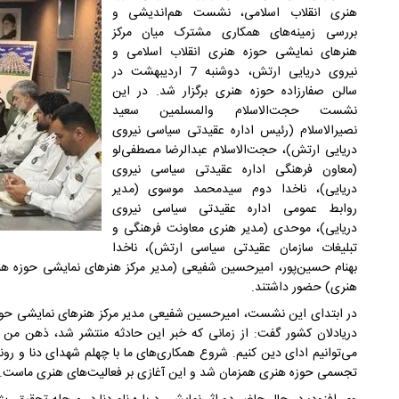
هنری انقلاب اسلامی، نشست هم‌اندیشی و
بررسی زمینه‌های همکاری مشترک میان مرکز
هنرهای نمایشی حوزه هنری انقلاب اسلامی و
نیروی دریایی ارتش، دوشنبه 7 اردیبهشت در
سالن صفارزاده حوزه هنری برگزار شد. در این
نشست حجت‌الاسلام والمسلمین سعید
نصیرالاسلام (رئیس اداره عقیدتی سیاسی نیروی
دریایی ارتش)، حجت‌الاسلام عبدالرضا مصطفی‌لو
(معاون فرهنگی اداره عقیدتی سیاسی نیروی
دریایی)، ناخدا دوم سیدمحمد موسوی (مدیر
روابط عمومی اداره عقیدتی سیاسی نیروی
دریایی)، موحدی (مدیر هنری معاونت فرهنگی و
تبلیغات سازمان عقیدتی سیاسی ارتش)، ناخدا
بهنام حسین‌پور، امیرحسین شفیعی (مدیر مرکز هنرهای نمایشی حوزه هن
هنری) حضور داشتند.
در ابتدای این نشست، امیرحسین شفیعی مدیر مرکز هنرهای نمایشی حوزه ه
دریادلان کشور گفت: از زمانی که خبر این حادثه منتشر شد، ذهن من و
می‌توانیم ادای دین کنیم. شروع همکاری‌های ما با چهلم شهدای دنا و رو
تجسمی حوزه هنری همزمان شد و این آغازی بر فعالیت‌های هنری ماست.