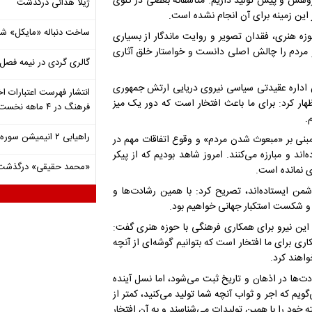
 پژوهش و پیش تولید داریم. متأسفانه بغضی در گلوی
ژیلا هدائی درگذشت
 این زمینه برای آن انجام نشده است.
ساخت دنباله «مایکل» ش
 هنری، فقدان تصویر و روایت ماندگار از بسیاری
 ‌مردم را چالش اصلی دانست و خواستار خلق آثاری
گالری گردی در نیمه فصل 
 اداره عقیدتی سیاسی نیروی دریایی ارتش جمهوری
انتشار فهرست اعتبارات اخ
هار کرد: برای ما باعث افتخار است که دور یک میز
فرهنگ در ۴ ماهه نخست ۱۴۰۵
.
راهیابی ۲ انیمیشن سوره به سی‌امین جشنواره فیلم رود آیلند
بنی بر «مبعوث شدن مردم» و وقوع اتفاقات مهم در
ند و مبارزه می‌کنند. امروز شاهد بودیم که از پیکر
«محمد حقیقی» درگذشت
ی نمانده است.
دشمن ایستاده‌اند، تصریح کرد: با همین رشادت‌ها و
 و شکست استکبار جهانی خواهیم بود.
 این نیرو برای همکاری فرهنگی با حوزه هنری گفت:
 برای ما افتخار است که بتوانیم گوشه‌ای از آنچه
واهند کرد.
دت‌ها در اذهان و تاریخ ثبت می‌شود، اما نسل آینده
گویم که اجر و ثواب آنچه شما تولید می‌کنید، کمتر از
خود را با همین تولیدات می‌شناسند و به آن افتخار