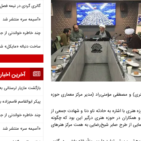
گالری گردی در نیمه فصل 
«آسیمه سر» منتشر شد
چند خاطره خواندنی از ج
ساخت دنباله «مایکل» ش
آخرین اخبار
بازگشت مازیار لرستانی به
ری) و مصطفی مؤمنی‌راد (مدیر مرکز معماری حوزه
پیکر ابوالقاسم قاسم‌زاده
نری با اشاره به حادثه ناو دنا و شهادت جمعی از
چند خاطره خواندنی از ج
 همکاران در حوزه هنری درگیر این بود که چگونه
نمایی از طرح صابر شیخ‌رضایی به همت مرکز هنرهای
«آسیمه سر» منتشر شد