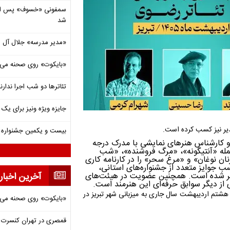
شد
«مدیر مدرسه» جلال آل 
«بایکوت» روی صحنه می‌
تئاترها دو شب اجرا ندارن
جایزه ویژه ونیز برای یک ف
بیست و یکمین جشنواره ت
گردان، مدرس تئاتر و کارشناس هنرهای نمایشی با مدرک درجه
کارگردانی بیش از ۸۰ اثر هنری از جمله «آنتیگونه»، «مرگ فروشنده»، «شب
ن نوغان» و «مرغ سحر» را در کارنامه‌ کاری
سب جوایز متعدد از جشنواره‌های استانی،
فجر شده است. همچنین عضویت در هیئت‌های
آخرین اخبار
 از دیگر سوابق حرفه‌ای این هنرمند است.
هشتم اردیبهشت‌ سال جاری به میزبانی شهر تبریز در
«بایکوت» روی صحنه می‌
قمصری در تهران کنسرت بر