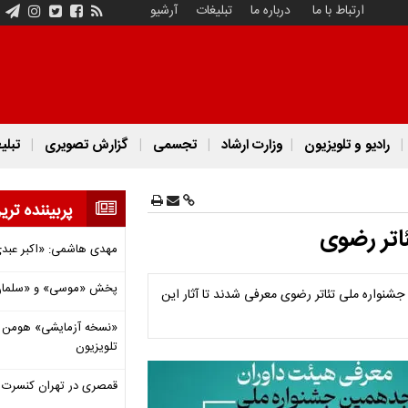
ارتباط با ما
درباره ما
تبلیغات
آرشیو
رادیو و تلویزیون
وزارت ارشاد
تجسمی
گزارش تصویری
تبلی
پربیننده تری
اتر رضوی
مهدی هاشمی: «اکبر عبدی»
پخش «موسی» و «سلمان 
جشنواره ملی تئاتر رضوی معرفی شدند تا آثار این
«نسخه آزمایشی» هومن برق
تلویزیون
قمصری در تهران کنسرت بر