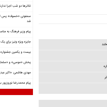
تئاترها دو شب اجرا ندارن
شد
پیام وزیر فرهنگ به مناسب
جایزه ویژه ونیز برای یک ف
خند
بیست و یکمین جشنواره ت
پخش «موسی» و «سلمان 
ر»
مهدی هاشمی: «اکبر عبدی»
ر
پیام محمدرضا نوروزپور بر