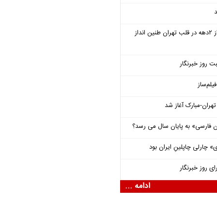
د
سمفونی «خسوف» پس از ۲دهه در قلب تهران طنین انداز
ت روز خبرنگار
یلم‌ساز
هران-مبارک آغاز شد
فارسی» به پایان سال می رسد؟
 چارلی چاپلینِ ایران بود
ای روز خبرنگار
ادامه ...