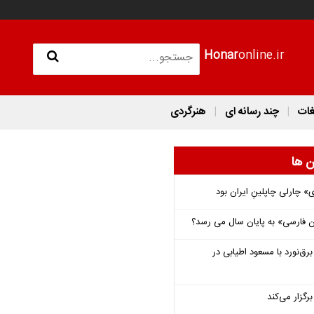
Honar
online.ir
غات
چند رسانه ای
هنرگردی
ن ها
 چارلی چاپلینِ ایران بود
فارسی» به پایان سال می رسد؟
‌نورد با مسعود اطیابی در
گزار می‌کند