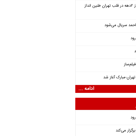
سمفونی «خسوف» پس از ۲دهه در قلب تهران طنین انداز
احمد سریال می‌شود
رود
د
یلم‌ساز
هران-مبارک آغاز شد
ادامه ...
رود
گزار می‌کند