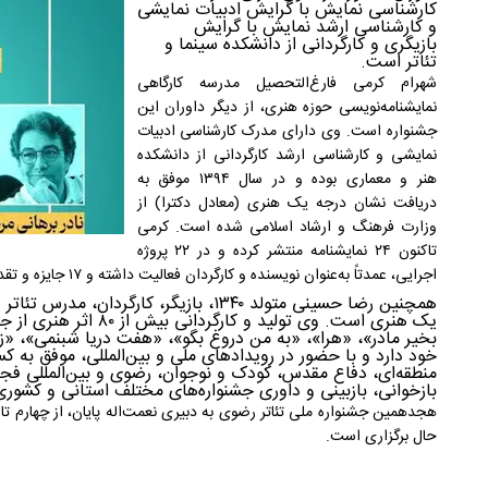
کارشناسی نمایش با گرایش ادبیات نمایشی
و کارشناسی ارشد نمایش با گرایش
بازیگری و کارگردانی از دانشکده سینما و
تئاتر است.
شهرام کرمی فارغ‌التحصیل مدرسه کارگاهی
نمایشنامه‌نویسی حوزه هنری، از دیگر داوران این
جشنواره است. وی دارای مدرک کارشناسی ادبیات
نمایشی و کارشناسی ارشد کارگردانی از دانشکده
هنر و معماری بوده و در سال ۱۳۹۴ موفق به
دریافت نشان درجه یک هنری (معادل دکترا) از
وزارت فرهنگ و ارشاد اسلامی شده است. کرمی
تاکنون ۲۴ نمایشنامه منتشر کرده و در ۲۲ پروژه
اجرایی، عمدتاً به‌عنوان نویسنده و کارگردان فعالیت داشته و ۱۷ جایزه و تقدیر نیز کسب کرده است.
همچنین رضا حسینی متولد ۱۳۴۰، بازیگر، کار
یک هنری است. وی تولید و 
بخیر مادر»، «هرا»، «به من دروغ بگو»، «هفت دریا شبنمی»، «زنا
خود دارد و با حضور در رویدادهای ملی و بین‌المللی، موفق به ک
منطقه‌ای، دفاع مقدس، کودک و نوجوان، رضوی و بین‌المللی 
بازخوانی، بازبینی و داوری جشنواره‌های مختلف استانی و کشوری
هجدهمین جشنواره ملی تئاتر رضوی به دبیری نعمت‌اله پایان، از چهارم تا 
حال برگزاری است.