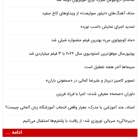
تله‌تئاتر «ژولیوس سزار» برای تلویزیون دوبله شد
حذف آهنگ‌های «تیلور سوئیفت» از ویدئوهای کاخ سفید
تمدید اجرای نمایش «اسب نورد»
«ماه کوچولوی من» بهترین فیلم جشنواره شیلی شد
یونیورسال موفق‌ترین استودیوی سال ۲۰۲۶ با ۳ فیلم میلیاردی شد
سینماها آخر هفته تعطیل است
تصویر کامبیز دیرباز و علیرضا کمالی در «سمفونی باران»
داوران «صحنه» معرفی شدند؛ اجرا با فرزاد فرزین
استاد، متد آموزشی یا مدرک؛ معیار واقعی انتخاب آموزشگاه زبان آلمانی چیست؟
«زیرخاکی» سریالی نوروزی شد؛ از رقابت با پلتفرم‌ها استقبال می‌کنیم
ادامه ...