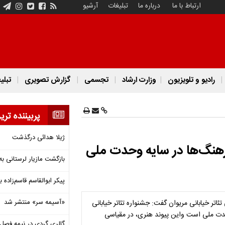
ارتباط با ما
درباره ما
تبلیغات
آرشیو
رادیو و تلویزیون
وزارت ارشاد
تجسمی
گزارش تصویری
تبلی
پربیننده تری
ژیلا هدائی درگذشت
فرهنگ‌ها در سایه وحدت ملی
بازگشت مازیار لرستانی به
پیکر ابوالقاسم قاسم‌زاده
«آسیمه سر» منتشر شد
اتر خیابانی مریوان گفت: جشنواره تئاتر خیابانی
حدت ملی است واین پیوند هنری، در مقیاسی
گالری گردی در نیمه فصل 