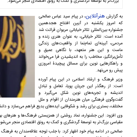
بزرگ‌تر به توسعۀ گردشگری و کمک به رونق اقتصادی منجر می‌شود.
هنرآنلاین
به گزارش
، در پیام سید عباس صالحی
که امروز یکشنبه در آیین افتتاح هجدهمین
جشنواره بین‌المللی تئاتر خیابانی مریوان قرائت شد
آمده است: تئاتر خیابانی، به عنوان هنری زنده و
مردمی، آیینه‌ای تمام‌نما از واقعیت‌های زندگی
ماست و این هنر متعهد، با نگاهی عمیق و
تأمل‌برانگیز، مخاطب را به اندیشیدن فرا می‌خواند
و راهکارهایی نوین برای مسائل پیچیدۀ امروزی
پیش رو می‌نهد.
وزیر فرهنگ و ارشاد اسلامی در این پیام آورده
است: از رهگذر این جریان پویا، تعامل و تبادل
اندیشه و تجربه‌های نوین شکل می‌گیرد و
گفت‌وگوی فرهنگی میان هنرمندان از اقوام و ملل
مختلف، بستری برای رشد و شکوفایی ایده‌های بدیع فراهم می‌سازد و دانش 
وی افزود: این جشنواره، نماد روشنی از همزیستی فرهنگ‌ها و هنرهای 
مقیاسی بزرگ‌تر به توسعۀ گردشگری و کمک به رونق اقتصادی منجر می‌شود
صالحی در ادامه پیام خود اظهار کرد: با جلب توجه علاقه‌مندان به فرهنگ 