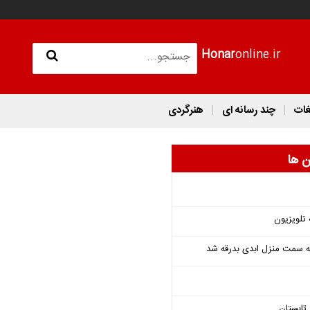
Honar
online.ir
غات
چند رسانه ای
هنرگردی
ن ها
 تلویزیون
 به سمت منزل ابدی بدرقه شد
تابستان