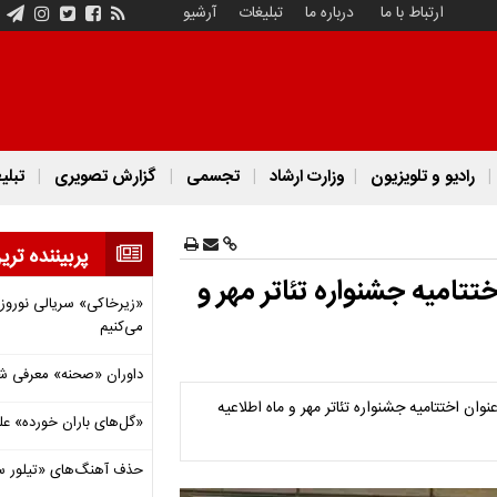
ارتباط با ما
درباره ما
تبلیغات
آرشیو
رادیو و تلویزیون
وزارت ارشاد
تجسمی
گزارش تصویری
تبلی
پربیننده تری
تتامیه جشنواره تئاتر مهر و
«زیرخاکی» سریالی نوروزی 
می‌کنیم
داوران «صحنه» معرفی شدند
ان اختتامیه جشنواره تئاتر مهر و ماه اطلاعیه
«گل‌های باران خورده» عل
حذف آهنگ‌های «تیلور س