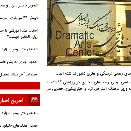
تصویر کامبیز دیرباز و عل
فروش ۴۴ میلیاردی سینما در دومین هفته‌ مرداد
استاد، متد آموزشی یا مد
زبان آلمانی چیست؟
تله‌تئاتر «ژولیوس سزار» 
تمدید اجرای نمایش «اس
هادهای رسمی فرهنگی و هنری کشور نداشته است.
سینماها آخر هفته تعطی
سیاسی برخی رسانه‌های مجازی در روزهای گذشته با
 به وزیر فرهنگ اعتراض کرد و حق پیگیری قضایی در
آخرین اخبار
تله‌تئاتر «ژولیوس سزار» 
حذف آهنگ‌های «تیلور س