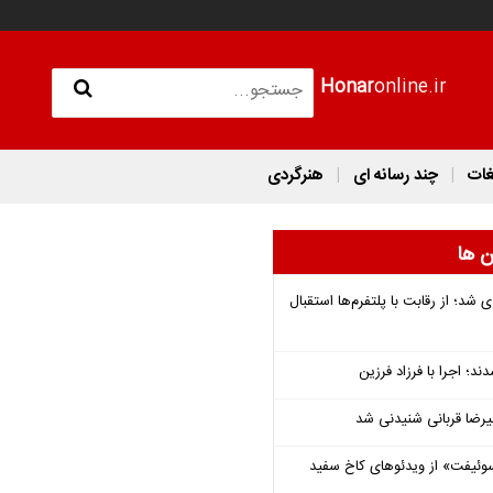
Honar
online.ir
غات
چند رسانه ای
هنرگردی
ن ها
شد؛ از رقابت با پلتفرم‌ها استقبال
؛ اجرا با فرزاد فرزین
یرضا قربانی شنیدنی شد
وئیفت» از ویدئوهای کاخ سفید