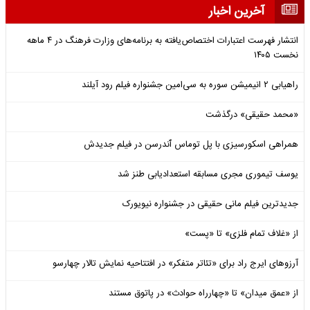
آخرین اخبار
انتشار فهرست اعتبارات اختصاص‌یافته به برنامه‌های وزارت فرهنگ در ۴ ماهه
نخست ۱۴۰۵
راهیابی ۲ انیمیشن سوره به سی‌امین جشنواره فیلم رود آیلند
«محمد حقیقی» درگذشت
همراهی اسکورسیزی با پل توماس ٱندرسن در فیلم جدیدش
یوسف تیموری مجری مسابقه استعدادیابی طنز شد
جدیدترین فیلم مانی حقیقی در جشنواره نیویورک
از «غلاف تمام فلزی» تا «پست»
آرزوهای ایرج راد برای «تئاتر متفکر» در افتتاحیه نمایش تالار چهارسو
از «عمق میدان» تا «چهارراه حوادث» در پاتوق مستند