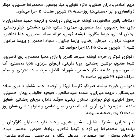
مریم اسلامی، باران صفایی، فائزه تقوایی، مینا یوسفی، محمدرضا حسینی، مهناز
ذوالفقاری و ابرا حسینی‌کیا روز جمعه ۲۸ شهریور ساعت ۱۶ اجرا می‌شود.
«ملاقات بانوی سالخورده» نوشته فریدریش دورنمات و ترجمه حمید سمندریان با
بازی صبا رحیم‌پور، امید منصوری، مهدی داستان، هادی حشمتی، کوثر رحمانی،
اردلان ادوای، درسا مکاری، فرشته کرمی، غزاله سیاه منصوری، هلنا ندافیان،
حدیث فراوان، امیرعلی رضایی، پارسا جنابیان، سجاد احمدی و پریسا مرادیان
شنبه ۲۹ شهریور ساعت ۱۸:۴۵ اجرا خواهد شد.
«کوکوی کبوتران حرم» نوشته علیرضا نادری با بازی محیا محمدی، رویا ناصرپور،
شیما سانیج، نوشین رمضانی، رویا دارینی، ارغوان عزیزی، نادیا محسنی، آتنا
شمس، مریم عفیف، نگار حسینی، شهرزاد فاضل، مرضیه دستجردی و میثم
سرلک شنبه ۲۹ شهریور ساعت ۲۰
«عروسی خون» نوشته فدریکو گارسیا لورکا و ترجمه احمد شاملو با بازی میلاد
میربستانی، فریده میرزایی، سمانه سیدصالحی، صوفیه خالوئی، پیمان حسینی،
رسول اطیابی، نیکو جوادی، نسترن زینلی، سوگند دادار، مرجان رمضانی، شقایق
مقدم، مطهره رحمانی، آرین نایب‌الصدر، رمضان عباسی و نیلوفر عباسی همان روز
ساعت ۲۱ روی صحنه می‌روند.
تیم اجرایی مشترک شامل: مشاور هنری: وحید نفر، دستیاران کارگردان و
برنامه‌ریز: محمدرضا پیراکوه و کیمیا فتاحی، روابط عمومی: محسن بیده،
طراحان پوستر : زهرا منصوری، امیرعلی یگانه و امیرحسین علیزاده، عکاسان: