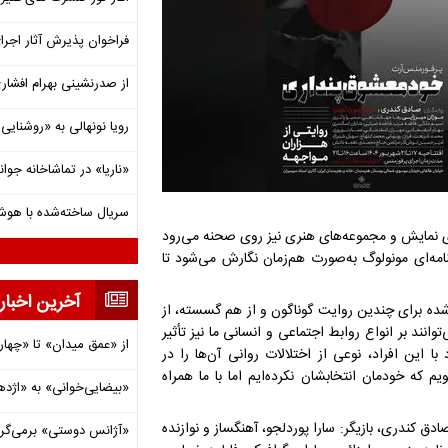
فراخوان پذیرش آثار اجرا
از صدرنشینی بهرام افشاری تا 
رویا نونهالی به «روشنا
«ناریا» در تماشاخانه جوان
سریال ساخته‌شده با هو
های نمایش و مجموعه‌های هنری نیز روی صحنه می‌رود
امه‌ای مونولوگ به‌صورت هم‌زمان نگارش می‌شود تا
آخرین اخبار
ه برای چندین روایت گوناگون و از هم‌ گسسته، از
وانند بر انواع روابط اجتماعی و انسانی ما نیز تأثیر
از «عمق میدان» تا «چهار
با این افراد، نوعی از اختلالات روانی آن‌ها را در
م که خودمان انتخابشان نکرده‌ایم اما با ما همراه
«بیضایی‌خوانی» به «اژد
ق کندری، بازیگر: سارا پوردلجو، آهنگساز و نوازنده
«آژانس دوستی» برمی‌گردد