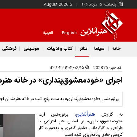
پنجشنبه ۱۵ مرداد ۱۴۰۵
6 August 2026
English
العربية
خانه
سینما
تئاتر
کتاب و ادبیات
موسیقی
فرهنگی
کد خبر:
202876
۱۴۰۴/۰۶/۱۵ ۱۴:۱۶:۴۲
اجرای «خودمعشوق‌پنداری» در خانه هنرم
پرفورمنس «خودمعشوق‌پنداری» به مدت پنج شب در خانه هنرمندان اجر
هنرآنلاین
به گزارش
، پرفورمنس آرت
«خودمعشوق‌پنداری» بر اساس هنر انتزاعی با
طراحی و کارگردانی صادق کندری و به‌صورت کار
گروهی خلاق برنامه‌ریزی شده است.