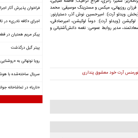
امه‌ریز: سمیرا زائری، طراح گرافیک: فاطمه ضیایی،
: فرزان روزبهانی، میکس و مسترینگ موسیقی: محمد
فراخوان پذیرش آثار اجرا
(بخش ویدئو آرت): امیرحسین نوش آذر، دستیارنور:
لوکیشن (ویدئو آرت): دوماً لوکیشن، امیرصادقی،
اجرای «کافه نادری» در تال
سعادتمند، مدیر روابط عمومی: نغمه دانش‌آشتیانی و
پیکر مریم همتیان در قطع
پیتر گیل درگذشت
رویا نونهالی به «روشنا
ورمنس آرت خود معشوق پنداری
سریال ساخته‌شده با هو
«ناریا» در تماشاخانه جوان