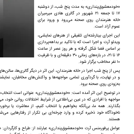
«خودمعشوق‌پنداری» به مدت پنج شب، از دوشنبه
۱۷ تا جمعه ۲۱ شهریور در گالری هادی میرمیران
خانه هنرمندان روی صحنه می‌رود و ورود برای
عموم آزاد است.
این اجرای بینارشته‌ای تلفیقی از هنرهای نمایشی،
ویدئو آرت و اجرا است که با تاکید بر بداهه‌پردازی
بر اساس فضا شکل گرفته و هر روز عصر از ساعت
۱۶ تا ۲۱، در بازه‌های زمانی ۳۰ دقیقه‌ای و با ظرفیت
۱۰ نفر مخاطب برگزار شود.
پس از پنج شب اجرا در خانه هنرمندان، این اثر در دیگر گالری‌ها، سالن‌
و در نهایت، با گردآوری تمامی مواجهه‌ها و واکنش‌های مخاطبان، نمایشن
به‌زودی روی صحنه برود.
در توضیح این اثر آمده است: «خودمعشوق‌پنداری» عنوانی است انتخاب‌شد
مواجهه با افرادی که در عین بی‌اطلاعی از شرایط اختلالات روانی خود، می‌ت
بگذارند. همه ما، بی‌آنکه بخواهیم یا انتخاب کنیم، از معاشرت یا برخورد 
ناخودآگاه خود ذخیره کرده و وارد چرخه‌ای بی تکرار از رفتارهایی می‌شوی
هستند.
عوامل پرفورمنس آرت «خودمعشوق‌پنداری» عبارتند از: طراح و کارگردان: صاد