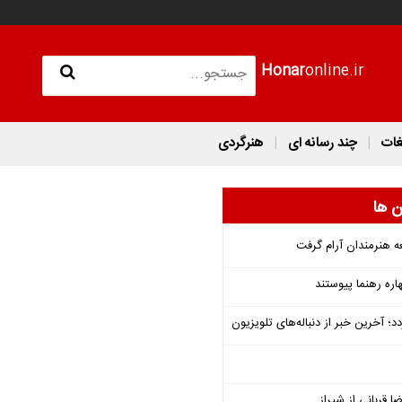
Honar
online.ir
غات
چند رسانه ای
هنرگردی
ن ها
ه هنرمندان آرام گرفت
هاره رهنما پیوستند
؛ آخرین خبر از دنباله‌های تلویزیون
ا قربانی از شیراز