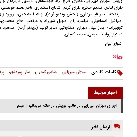
ویولن: موژان میرزایی، مجری طرح: رها جهانشاهی، دستیار کارگردان و برن
طراح لباس: نسیم ملکی، طراح گریم: شایان اسکندری، ناظر ضبط موسیقی
شریعت، مدیر فیلمبرداری (بخش ویدئو آرت): بهنام اسفنجانی، نورپرداز 
اسرافیل اسماعیلی، فیلمبرداران: سهیل شیرزاد و مرتضی حاج محمدی، 
تجهیزات: ایماژ فیلم، مهران اسفنجانی، مدیر تولید (ویدئو آرت): مسعود 
دستیار روابط عمومی: محمد کفیلی.
انتهای پیام
ویژه:
کلمات کلیدی:
موژان میرزایی
صادق کندری
سارا پوردلجو
پرف
اخبار مرتبط
اجرای موژان میرزایی در قالب پویش در خانه می‌مانیم | فیلم
ارسال نظر