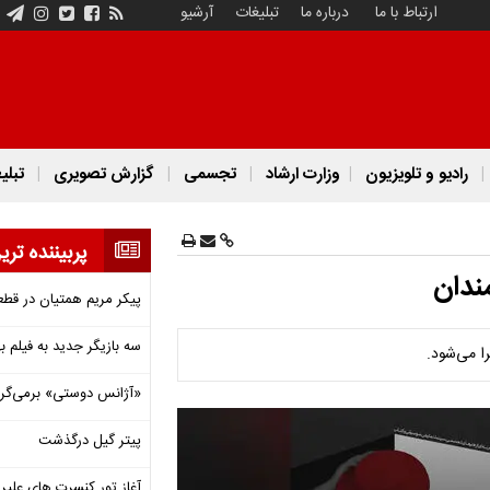
ارتباط با ما
درباره ما
تبلیغات
آرشیو
رادیو و تلویزیون
وزارت ارشاد
تجسمی
گزارش تصویری
تبلی
پربیننده تری
ندان
پیکر مریم همتیان در قطع
سه بازیگر جدید به فیلم ب
ا می‌شود.
«آژانس دوستی» برمی‌گردد
پیتر گیل درگذشت
آغاز تور کنسرت های علیرض