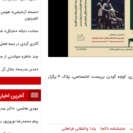
«نسخه آزمایشی» هومن برق
تلویزیون
ساخت دنباله «مایکل» ش
گالری گردی در نیمه فصل 
چند خاطره خواندنی از ج
«مدیر مدرسه» جلال آل 
این برنامه در خانه تمرین شمس به نشانی چهارراه ولی عصر، خیابان رازی، کوچه گودرز، بن‌بست اختصاصی، پلاک ۴ برگزار
آخرین اخبار
مهدی هاشمی: «اکبر عبدی»
پیام محمدرضا نوروزپور بر
ب
نمایشنامه ناکجا
یلدا واشقانی فراهانی