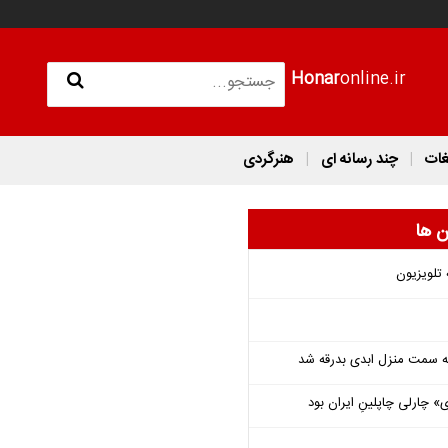
Honar
online.ir
غات
چند رسانه ای
هنرگردی
ن ها
 تلویزیون
 به سمت منزل ابدی بدرقه شد
 چارلی چاپلینِ ایران بود