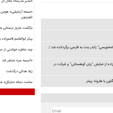
«مدیر مدرسه» جلال آل 
«نسخه آزمایشی» هومن برق
تلویزیون
بازگشت مازیار لرستانی به
پیکر ابوالقاسم قاسم‌زاده
لمنامه‌نویسی" زاندر بنت به فارسی برگردانده شد /
چند خاطره خواندنی از ج
«آسیمه سر» منتشر شد
‌زاده از نمایش "زبان کوهستانی" و شرکت در
ژیلا هدائی درگذشت
ون با هارولد پینتر
ساخت دنباله «مایکل» ش