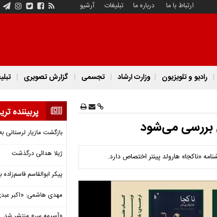
ارتباط با ما
درباره ما
تبلیغات
آرشیو
رادیو و تلویزیون
وزارت ارشاد
تجسمی
گزارش تصویری
تبلی
پربیننده تری
 بررسی می‌شود
بازگشت مازیار لرستانی به
ژیلا هدائی درگذشت
مه «ناکجا» هارولد پینتر اختصاص دارد.
پیکر ابوالقاسم قاسم‌زاده
مهدی هاشمی: «اکبر عبدی»
«آسیمه سر» منتشر شد