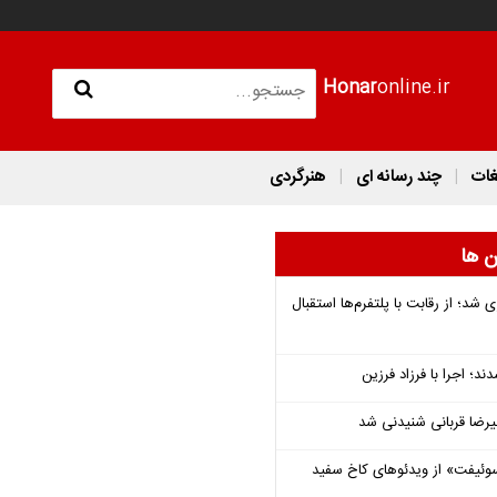
Honar
online.ir
غات
چند رسانه ای
هنرگردی
ن ها
شد؛ از رقابت با پلتفرم‌ها استقبال
؛ اجرا با فرزاد فرزین
یرضا قربانی شنیدنی شد
وئیفت» از ویدئوهای کاخ سفید