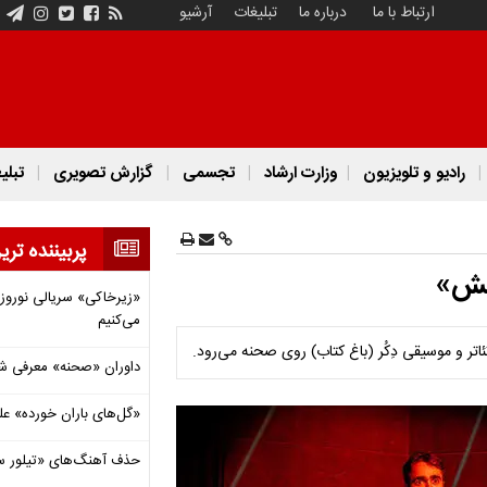
ارتباط با ما
درباره ما
تبلیغات
آرشیو
رادیو و تلویزیون
وزارت ارشاد
تجسمی
گزارش تصویری
تبلی
پربیننده تری
دخش»
«زیرخاکی» سریالی نوروزی 
می‌کنیم
ر و موسیقی دِکُر (باغ کتاب) روی صحنه می‌رود.
داوران «صحنه» معرفی شدند
«گل‌های باران خورده» عل
حذف آهنگ‌های «تیلور س