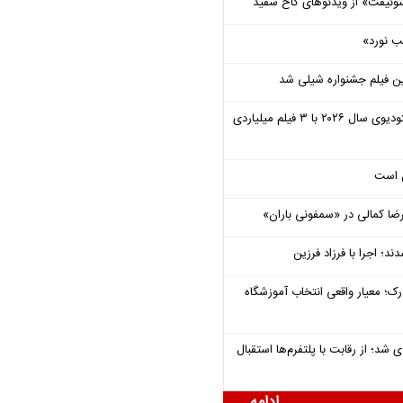
وئیفت» از ویدئوهای کاخ سفید
ب نورد»
ن فیلم جشنواره شیلی شد
یونیورسال موفق‌ترین استودیوی سال ۲۰۲۶ با ۳ فیلم میلیاردی
ل است
یرضا کمالی در «سمفونی باران»
؛ اجرا با فرزاد فرزین
رک؛ معیار واقعی انتخاب آموزشگاه
شد؛ از رقابت با پلتفرم‌ها استقبال
ادامه ...