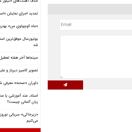
حذف آهنگ‌های «تیلور س
تمدید اجرای نمایش «اس
«ماه کوچولوی من» بهتری
شد
سینماها آخر هفته تعطی
تصویر کامبیز دیرباز و عل
داوران «صحنه» معرفی شدند
استاد، متد آموزشی یا مد
زبان آلمانی چیست؟
«زیرخاکی» سریالی نوروزی 
می‌کنیم