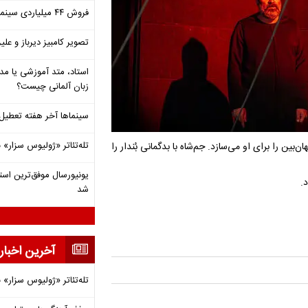
فروش ۴۴ میلیاردی سینما در دومین هفته‌ مرداد
تصویر کامبیز دیرباز و عل
استاد، متد آموزشی یا مد
زبان آلمانی چیست؟
سینماها آخر هفته تعطی
تله‌تئاتر «ژولیوس سزار» 
بین را برای او می‌سازد. جم‌شاه با بدگمانی بُندار را
.
شد
آخرین اخبار
تله‌تئاتر «ژولیوس سزار» 