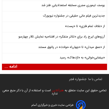
یوسف تیموری مجری مسابقه استعدادیابی طنز شد
جدیدترین فیلم مانی حقیقی در جشنواره نیویورک
از «غلاف تمام فلزی» تا «پست»
آرزوهای ایرج راد برای «تئاتر متفکر» در افتتاحیه نمایش تالار چهارسو
از «عمق میدان» تا «چهارراه حوادث» در پاتوق مستند
«بیضایی‌خوانی» به «اژدهاک» رسید
ادامه ...
تماس با ما
جشنواره فجر
تمامی حقوق این سایت متعلق به
هنرآنلاین
است و استفاده از آن با ذکر منبع منعی
ندارد
طراحی سایت خبری و خبرگزاری آسام