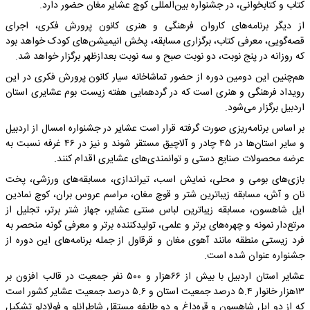
کتاب و کتابخوانی، در جشنواره بین‌المللی کوچ عشایر مغان حضور دارد.
از دیگر برنامه‌های کاروان فرهنگی و هنری کانون پرورش فکری، اجرای
قصه‌گویی، معرفی کتاب، برگزاری مسابقه، پخش انیمیشن‌های کودک خواهد بود
که روزانه در پنج نوبت، دو نوبت صبح و سه نوبت بعدازظهر برگزار خواهد شد.
هم‌چنین این دومین دوره از حضور تماشاخانه سیار کانون پرورش فکری در این
رویداد فرهنگی و هنری است که در گردهمایی هفته زیست بوم عشایری استان
اردبیل برگزار می‌شود.
بر اساس برنامه‌ریزی صورت گرفته قرار است عشایر در جشنواره امسال از اردبیل
و سایر استان‌ها در ۴۵ چادر و آلاچیق مستقر شوند و نیز در ۴۶ غرفه نسبت به
عرضه محصولات صنایع دستی و توانمندی‌های عشایری اقدام کنند.
بازی‌های بومی و محلی، نمایش اسب، تیراندازی، مسابقه‌های ورزشی، پخت
نان و آش، مسابقه زیباترین شتر و قوچ مغان، مراسم عروس بران، کوچ نمادین
ایل شاهسون، مسابقه زیباترین لباس سنتی عشایر، جهاز شتر برتر، تجلیل از
مرتع‌دار نمونه و چهره‌های برتر و علمی، تولیدکننده برتر و معرفی گونه منحصر به
فرد زیستی منطقه مانند آهوی مغان و قرقاول از جمله برنامه‌های این دوره از
جشنواره عنوان شده است.
عشایر استان اردبیل با بیش از ۶۶هزار و ۵۰۰ نفر جمعیت در قالب افزون بر
۱۳هزار خانوار ۵.۴ درصد جمعیت استان و ۵.۶ درصد جمعیت عشایر کشور است
که از دو ایل شاهسون و قره‌داغ و دو طایفه مستقل شاطرانلو و فولادلو تشکیل