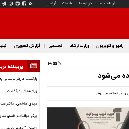
ارتباط با ما
درباره ما
تبلیغات
آرشیو
رادیو و تلویزیون
وزارت ارشاد
تجسمی
گزارش تصویری
تبلی
پربیننده تری
ده می‌شود
بازگشت مازیار لرستانی به
ژیلا هدائی درگذشت
مهدی هاشمی: «اکبر عبدی»
پیکر ابوالقاسم قاسم‌زاده
«نسخه آزمایشی» هومن برق