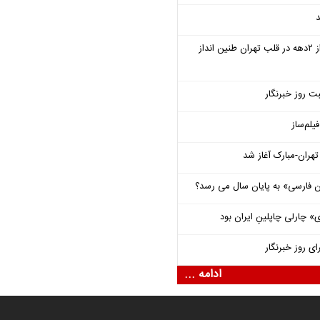
د
سمفونی «خسوف» پس از ۲دهه در قلب تهران طنین انداز
ت روز خبرنگار
یلم‌ساز
هران-مبارک آغاز شد
فارسی» به پایان سال می رسد؟
 چارلی چاپلینِ ایران بود
ای روز خبرنگار
ادامه ...