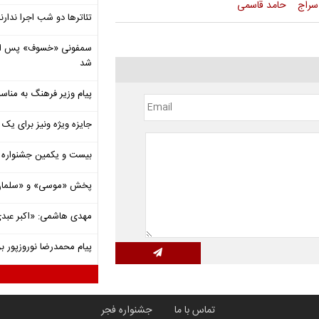
 سراج
حامد قاسمی
تئاترها دو شب اجرا ندارن
شد
پیام وزیر فرهنگ به مناسب
جایزه ویژه ونیز برای یک ف
بیست و یکمین جشنواره ت
پخش «موسی» و «سلمان 
مهدی هاشمی: «اکبر عبدی»
پیام محمدرضا نوروزپور بر
تماس با ما
جشنواره فجر