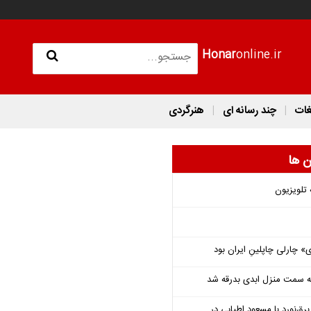
Honar
online.ir
غات
چند رسانه ای
هنرگردی
ن ها
 تلویزیون
 چارلی چاپلینِ ایران بود
 به سمت منزل ابدی بدرقه شد
‌نورد با مسعود اطیابی در