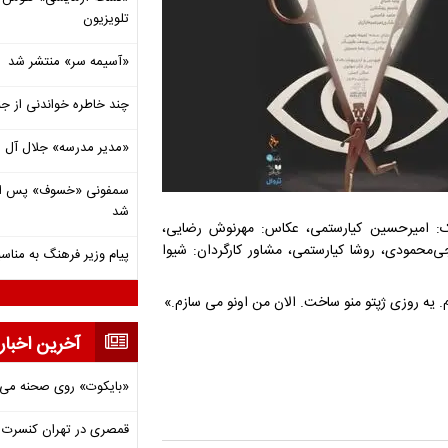
تلویزیون
«آسیمه سر» منتشر شد
چند خاطره خواندنی از ج
«مدیر مدرسه» جلال آل 
شد
یک: امیرحسین کیارستمی، عکاس: مهرنوش رضایی،
ی‌محمودی، روشا ‌کیارستمی، مشاور کارگردان: شیوا
پیام وزیر فرهنگ به مناسب
 یه روزی ژپتو منو ساخت. الان من اونو می سازم.»
آخرین اخبار
«بایکوت» روی صحنه می‌
قمصری در تهران کنسرت بر