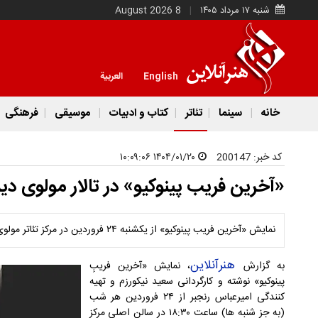
شنبه ۱۷ مرداد ۱۴۰۵
8 August 2026
English
العربية
خانه
سینما
تئاتر
کتاب و ادبیات
موسیقی
فرهنگی
کد خبر:
200147
۱۴۰۴/۰۱/۲۰ ۱۰:۰۹:۰۶
«آخرین فریب پینوکیو» در تالار مولوی دی
نمایش «آخرین فریب پینوکیو» از یکشنبه ۲۴ فروردین در مرکز تئاتر مولوی روی صحنه می‌رود.
هنرآنلاین
به گزارش
، نمایش «آخرین فریبِ
پینوکیو» نوشته و کارگردانی سعید نیکورزم و تهیه
کنندگی امیرعباس رنجبر از ۲۴ فروردین هر شب
(به جز شنبه ها) ساعت ۱۸:۳۰ در سالن اصلی مرکز