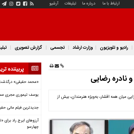
ارتباط با ما
درباره ما
تبلیغات
آرشیو
رادیو و تلویزیون
وزارت ارشاد
تجسمی
گزارش تصویری
تبلی
پربیننده تری
 نادره رضایی
«محمد حقیقی» درگذشت
یوسف تیموری مجری مساب
یی میان همه اقشار، به‌ویژه هنرمندان، بیش از
جدیدترین فیلم مانی حقی
آرزوهای ایرج راد برای «تئ
چهارسو