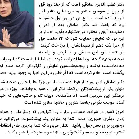
دکتر قطب الدین صادقی است که از چند روز قبل
از چهل و سومین جشنواره بین‌المللی تئاتر فجر
شروع شده است و اوج آن در روز اول جشنواره
بود که باعث شد دکتر صادقی بعد از اجرای
«سفرنامه آبجی مظفر» در جشنواره بگوید: «قرار بر
این بود که نمایش حمایت شود که ۲۴ ساعت قبل
از اجرا یک دهم از تعهداتشان را پرداخت کردند.
در نتیجه من این نمایش را با قرض و وام به
صحنه بردم.» گرچه او بار‌ها اعتراض کرده بود، اما قرار نیست که این پایا
سه نمایشنامه نوشته و پنجاه‌وششمین نمایش را کارگردانی کرده است. او
برگشته است اعلام کرده است که اگر خللی در این اجرا به وجود بیاید: «ص
دکتر صادقی این روز‌ها از فرط عصبانیت لباس چرک‌ها را جلوی صحنه شست
عنوان یکی از پیشکسوتان ارزشمند تئاتر ایران، همواره جایگاهی ویژه در م
فرهنگی این سرزمین است. اما متأسفانه، ادبیات تند و حاشیه‌هایی که اخیراً
آمده، موجب نگرانی جامعه هنری و حاشیه سازی شده است.
امروز کشور در شرایط حساسی قرار دارد؛ شرایطی که وفاق ملی و هم‌افزا
زمان دیگری ضروری است. شما به عنوان یک پیشکسوت، می‌توانید با
درخوری برای نسل جوان باشید. انتظار می‌رود که شما، به‌جای طرح انتقادا
گفتار سنجیده خود، مسیر گفت‌وگویی سازنده و مسئولانه را هموار کنید.