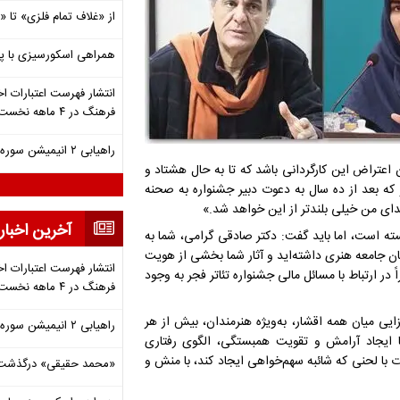
از «غلاف تمام فلزی» تا
همراهی اسکورسیزی با پ
انتشار فهرست اعتبارات اخ
فرهنگ در ۴ ماهه نخست ۱۴۰۵
راهیابی ۲ انیمیشن سوره به سی‌امین جشنواره فیلم رود آیلند
ن اعتراض این کارگردانی باشد که تا به حال هشتاد و
 که بعد از ده سال به دعوت دبیر جشنواره به صحنه
دای من خیلی بلندتر از این خواهد شد.»
آخرین اخبار
ه است، اما باید گفت: دکتر صادقی گرامی، شما به
یان جامعه هنری داشته‌اید و آثار شما بخشی از هویت
انتشار فهرست اعتبارات اخ
 در ارتباط با مسائل مالی جشنواره تئاتر فجر به وجود
فرهنگ در ۴ ماهه نخست ۱۴۰۵
یی میان همه اقشار، به‌ویژه هنرمندان، بیش از هر
راهیابی ۲ انیمیشن سوره به سی‌امین جشنواره فیلم رود آیلند
 ایجاد آرامش و تقویت همبستگی، الگوی رفتاری
ت با لحنی که شائبه سهم‌خواهی ایجاد کند، با منش و
«محمد حقیقی» درگذشت