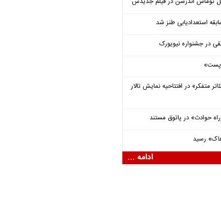
ل توماس ٱندرسن در فیلم جدیدش
قه استعدادیابی طنز شد
قی در جشنواره نیویورک
 «پست»
اتر متفکر» در افتتاحیه نمایش تالار
راه حوادث» در پاتوق مستند
هاک» رسید
ادامه ...