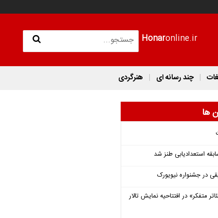
Honar
online.ir
غات
چند رسانه ای
هنرگردی
ن ها
قه استعدادیابی طنز شد
قی در جشنواره نیویورک
اتر متفکر» در افتتاحیه نمایش تالار