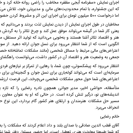
اجرای نمایش «سفرنامه آبجی مظفر» مخاطب را راضی روانه خانه کرد و خون تا
که این جشنواره، با تمام محدودیت‌های مالی و مدیریتی خود، تلاش می‌ک
اما درخواست ۵۰۰ میلیون تومان برای اجرای این اثر و مشروط کردن حضورتان به این مبلغ، در شأن جایگاه شما نیست.
مخاطبان در طول اجرای نمایش از دیدن نمایش لذت بردند و می‌دانیم که مخ
یعنی کار شما در گیشه می‌تواند موفق عمل کند و چرخ تئاتر را به گردش در
هنر و اقتصاد تئاتر آشنا هستند و به‌خوبی می‌دانید که تولید اثر مستق
الگویی است که از شما انتظار می‌رود برای نسل جوان ارائه دهید. از سوی
اعتراض‌های مالی مرتبط با مسائل شخصی (مانند مشکلات تماشاخانه خصوصی
جمعی به وضعیت هنر و اقتصاد آن در کشور داشت، می‌توانست راهگشای مسی
انتظار می‌رود که پیشکسوتی، چون شما، با رهایی از تمرکز بر نیاز‌های فرد
سرمایه‌ای است که می‌تواند کوله‌باری برای نسل جوان و گنجینه‌ای برای 
اعتراض‌های شما حول محور مشکلات شخصی می‌چرخد، این فرصت ارزشمند 
متأسفانه، حواشی اخیر، مدیر جوانی همچون نادره رضایی را که تازه پا
اندیشه‌های نو، درگیر تنش کرده است. در حالی که او به عنوان معاون وزیر
مسیر حل مشکلات هنرمندان و ارتقای هنر کشور گام بردارد، این نوع حو
انحراف می‌برد.
خانم رضایی
آقای قطب الدین صادقی با صدای بلند و داد اعلام کردند که مشکلات را به
که شما طبیعتا معاونت هنری تعطیل است، اما حضور مسئول دفتر شما نشان