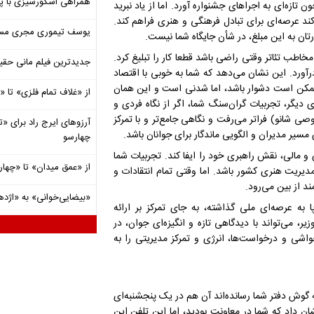
همراهی اسکورسیزی با پ
زه‌ای به اجرا‌های جشنواره آورد. اما از یاد نبرید
ند عرصه‌ای برای تبادل فرهنگی و هنری فراهم کند.
یوسف تیموری مجری مساب
اطب تئاتر وقتی راضی باشد قطعا کار را تبلیغ کرد.
جدیدترین فیلم مانی حقی
‌آورد. این نشان می‌دهد که شما به خوبی با اقتصاد
ل، ممکن است دشوار باشد، اما شدنی است و این همان
از «غلاف تمام فلزی» تا
 دیگر، تجربیات گران‌سنگ شما، اگر از نگاه فردی و
 شانو) فراتر می‌رفت و نگاهی جامع‌تر و با تمرکز
آرزوهای ایرج راد برای «تئ
ر مدیران و الگویی ماندگار برای جوانان باشد.
چهارسو
ی و مالی، نقش راهبری خود را ایفا کند. تجربیات شما
از «عمق میدان» تا «چهار
مدیریت هنری کشور باشد. اما وقتی تمام انتقادات و
از بین می‌رود.
«بیضایی‌خوانی» به «اژد
 به عرصه‌ای ملی گذاشته، به جای تمرکز بر ارائه
، می‌تواند با دیدگاهی تازه و انگیزه‌ای جوان، در
اشی و درخواست‌ها، انرژی و تمرکز مدیریتی را به
 گوش دفتر شما رسانده‌اند آن هم در یک پنجشنبه‌ای
 داد که شما در معاونت بودید، اما این تلفن این