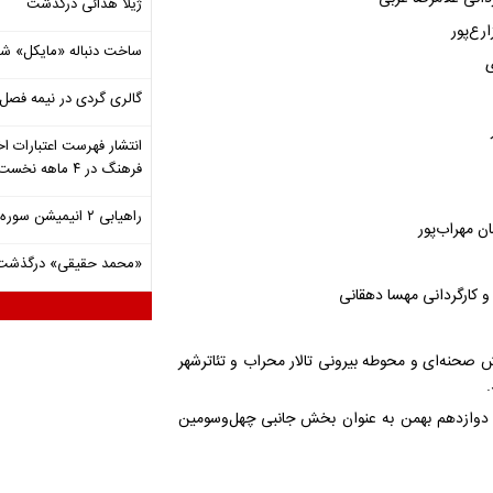
ژیلا هدائی درگذشت
رع‌پور
ساخت دنباله «مایکل» ش
ی
گالری گردی در نیمه فصل 
انتشار فهرست اعتبارات اخ
فرهنگ در ۴ ماهه نخست ۱۴۰۵
راهیابی ۲ انیمیشن سوره به سی‌امین جشنواره فیلم رود آیلند
ن مهراب‌پور
«محمد حقیقی» درگذشت
و کارگردانی مهسا دهقانی
ش صحنه‌ای و محوطه بیرونی تالار محراب و تئاترشهر
 تا جمعه دوازدهم بهمن به عنوان بخش جانبی چهل‌وسومین