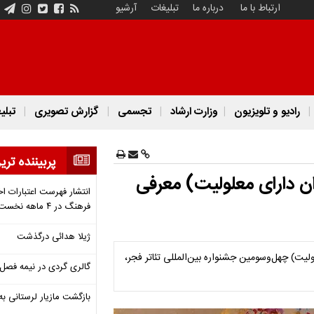
ارتباط با ما
درباره ما
تبلیغات
آرشیو
رادیو و تلویزیون
وزارت ارشاد
تجسمی
گزارش تصویری
تبلی
پربیننده تری
 بعلاوه فجر۲ (هنرمندان دارای معلولیت) معرفی
انتشار فهرست اعتبارات اخ
فرهنگ در ۴ ماهه نخست ۱۴۰۵
ژیلا هدائی درگذشت
لاوه فجر۲ (هنرمندان دارای معلولیت) چهل‌وسومین جشنواره بین‌المللی تئاتر فجر،
گالری گردی در نیمه فصل 
بازگشت مازیار لرستانی به