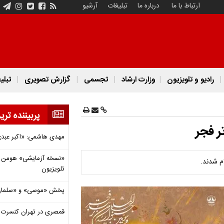
ارتباط با ما
درباره ما
تبلیغات
آرشیو
رادیو و تلویزیون
وزارت ارشاد
تجسمی
گزارش تصویری
تبلی
پربیننده تری
 فجر
مهدی هاشمی: «اکبر عبدی»
«نسخه آزمایشی» هومن برق
م شدند.
تلویزیون
پخش «موسی» و «سلمان 
قمصری در تهران کنسرت بر