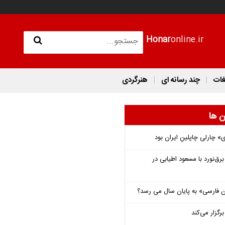
Honar
online.ir
غات
چند رسانه ای
هنرگردی
ن ها
 چارلی چاپلینِ ایران بود
‌نورد با مسعود اطیابی در
فارسی» به پایان سال می رسد؟
گزار می‌کند