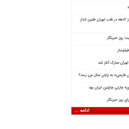
د
سمفونی «خسوف» پس از ۲دهه در قلب تهران طنین انداز
ت روز خبرنگار
یلم‌ساز
هران-مبارک آغاز شد
فارسی» به پایان سال می رسد؟
 چارلی چاپلینِ ایران بود
ای روز خبرنگار
ادامه ...