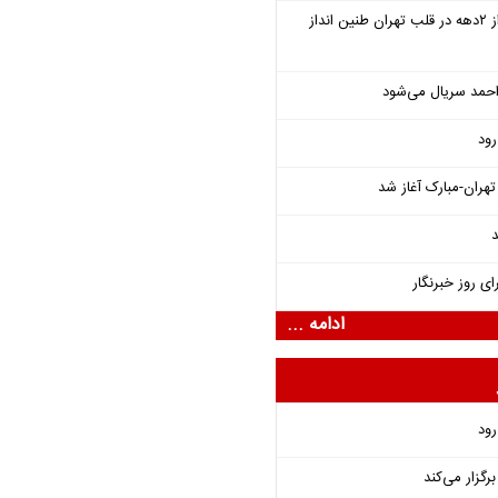
سمفونی «خسوف» پس از ۲دهه در قلب تهران طنین انداز
احمد سریال می‌شود
رود
هران-مبارک آغاز شد
د
ای روز خبرنگار
ادامه ...
رود
گزار می‌کند