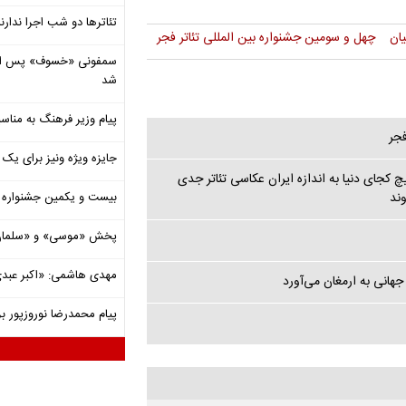
تئاترها دو شب اجرا ندارن
ان
چهل و سومین جشنواره بین المللی تئاتر فجر
شد
پیام وزیر فرهنگ به مناسب
فجر
جایزه ویژه ونیز برای یک ف
چ‌ کجای دنیا به اندازه ایران عکاسی تئاتر جدی
وند
بیست و یکمین جشنواره ت
پخش «موسی» و «سلمان 
مهدی هاشمی: «اکبر عبدی»
جهانی به ارمغان می‌آورد
پیام محمدرضا نوروزپور بر