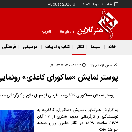
شنبه ۱۷ مرداد ۱۴۰۵
8 August 2026
English
العربية
خانه
سینما
تئاتر
کتاب و ادبیات
موسیقی
فرهنگی
کد خبر:
196779
۱۴۰۳/۰۸/۲۳ ۱۱:۱۶:۰۳
پوستر نمایش «ساکورای کاغذی» رونمای
پوستر نمایش «ساکورای کاغذی» با طرحی از سهیل فلاح و کارگردانی مجید
به گزارش هنرآنلاین، نمایش «ساکورای کاغذی» به
نویسندگی و کارگردانی مجید شکری از ۲۷ آبان
۱۴۰۳، ساعت ۱۸:۳۰ در تئاتر هامون روی صحنه
خواهد رفت.