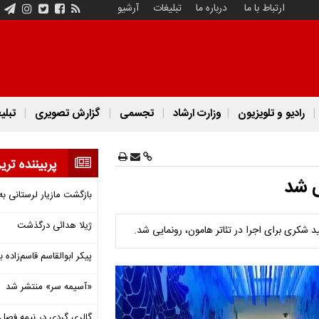
ارتباط با ما
درباره ما
تبلیغات
آرشیو
رادیو و تلویزیون
وزارت ارشاد
تجسمی
گزارش تصویری
تبلی
پربیننده تری
ی شد
بازگشت مازیار لرستانی به
ژیلا هدائی درگذشت
 شکری برای اجرا در تئاتر هامون، رونمایی شد.
پیکر ابوالقاسم قاسم‌زاده
«آسیمه سر» منتشر شد
گالری گردی در نیمه فصل 