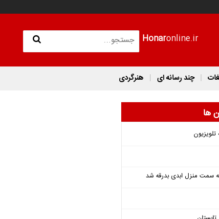
Honar
online.ir
غات
چند رسانه ای
هنرگردی
ن ها
 تلویزیون
 به سمت منزل ابدی بدرقه شد
تابستان