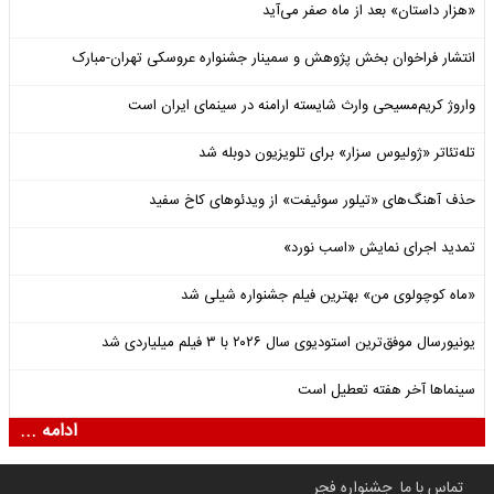
«هزار داستان» بعد از ماه صفر می‌آید
انتشار فراخوان بخش پژوهش و سمینار جشنواره عروسکی تهران-مبارک
واروژ کریم‌مسیحی وارث شایسته ارامنه در سینمای ایران است
تله‌تئاتر «ژولیوس سزار» برای تلویزیون دوبله شد
حذف آهنگ‌های «تیلور سوئیفت» از ویدئوهای کاخ سفید
تمدید اجرای نمایش «اسب نورد»
«ماه کوچولوی من» بهترین فیلم جشنواره شیلی شد
یونیورسال موفق‌ترین استودیوی سال ۲۰۲۶ با ۳ فیلم میلیاردی شد
سینماها آخر هفته تعطیل است
ادامه ...
تماس با ما
جشنواره فجر