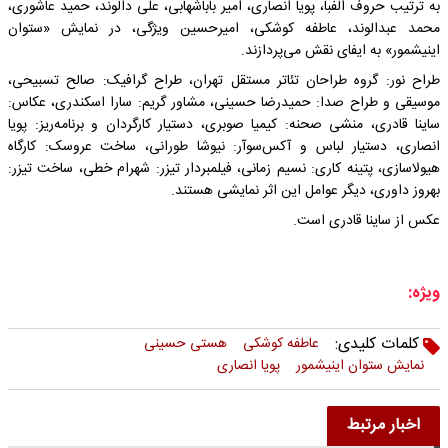
به ترتیب حروف الفبا، پویا انصاری، امیر باباشهابی، علی دالوند، حمید عاشوری،
محمد عبدالوند، عاطفه کوشکی، امیرحسین ویژگی، در نمایش «ستوان
اینیشمور» به ایفای نقش می‌پردازند.
طراح نور: گروه طراحان تئاتر مستقل تهران، طراح گرافیک: صالح تسبیحی،
موسیقی و طراح صدا: حمیدرضا حسینی، مشاور گریم: سارا اسکندری، عکاس:
ساینا قادری، منشی صحنه: کیمیا صوبری، دستیار کارگردان و برنامه‌ریز: پویا
انصاری، دستیار لباس و آکس‌سوآر: نیوشا طورانی، ساخت عروسک: کارگاه
هیولاسازی، پتینه کاری: نسیم زمانی، فیلمبردار تیزر: شهرام خطی، ساخت تیزر:
بهروز داوری، دیگر عوامل این اثر نمایشی هستند.
عکس از ساینا قادری است.
ویژه:
کلمات کلیدی:
عاطفه کوشکی
هستی حسینی
نمایش ستوان اینیشمور
پویا انصاری
اخبار مرتبط