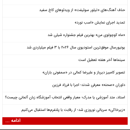
حذف آهنگ‌های «تیلور سوئیفت» از ویدئوهای کاخ سفید
تمدید اجرای نمایش «اسب نورد»
«ماه کوچولوی من» بهترین فیلم جشنواره شیلی شد
یونیورسال موفق‌ترین استودیوی سال ۲۰۲۶ با ۳ فیلم میلیاردی شد
سینماها آخر هفته تعطیل است
تصویر کامبیز دیرباز و علیرضا کمالی در «سمفونی باران»
داوران «صحنه» معرفی شدند؛ اجرا با فرزاد فرزین
استاد، متد آموزشی یا مدرک؛ معیار واقعی انتخاب آموزشگاه زبان آلمانی چیست؟
«زیرخاکی» سریالی نوروزی شد؛ از رقابت با پلتفرم‌ها استقبال می‌کنیم
ادامه ...