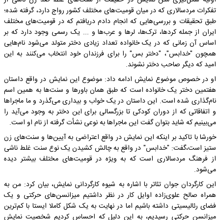
اولیه شکل‌گیری متن نمایش در حقیقت از سنت‌های غلط ضد زن ناشی از
تفکرات مردسالاری که در میان قومیت‌های مختلف کشور رواج دارد، گرفته شده؛
طبق تحقیقات و بررسی‌هایی که انجام دادم دریافتم که در قومیت‌های مختلف
ایران از جمله کردها، ترک‌ها، لرها و عرب‌ها و ... یک رسمی وجود دارد که بر
اساس آن زمانی که در یک خانواده تعداد زیادی دختر متولد می‌شود نام‌هایی
همچون "خدابس"، "دختر بس" را برای فرزندان خود انتخاب می‌کنند به این
امید که دیگر صاحب دختر نشوند.
او در خصوص موضوع نمایش ادامه داد: موضوع این نمایش در واقع داستان
هفتمین دختر یک خانواده است که طبق همان باورها و سنت‌ها به همین اسم
نام‌گذاری شده است. این داستان در یک خواب و بیداری می‌گذرد و ما ماجراها
و اتفاقاتی که از دوران کودکی تا بزرگسالی برای این دختر به وجود می‌آید را
می‌بینیم که شاید بتوان گفت این ماجراها به نوعی نشأت گرفته از نام او است.
خورشا با تاکید بر اینکه این نمایش در واقع اعتراضی به آیین‌ها و سنت‌های زن
ستیز است،گفت: "خدابس" در واقع به چالش کشیدن یک نوع سنت غلط ناشی
از فرهنگ مردسالاری است که به ویژه در قومیت‌های مختلف بیشتر دیده
می‌شود.
این کارگردان جوان تئاتر با اشاره به شیوه کارگردانی نمایش، بیان کرد: من به
همراه صالح علوی‌زاده اوایل کار در نظر داشتیم میزانسن‌های حرکتی و یک
فضای رئالیسیتی داشته باشیم اما در نهایت به یک شکل کاملا ایستا با کم‌ترین
میزانسن حرکتی رسیدیم، به این دلیل که احساس کردیم شخصیت نمایش