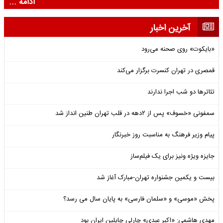
ادامه ...
آخرین اخبار
«بایکوت» روی صحنه می‌رود
قمصری در تهران کنسرت برگزار می‌کند
تئاترها دو شب اجرا ندارند
سمفونی «خسوف» پس از ۲دهه در قلب تهران طنین انداز شد
پیام وزیر فرهنگ به مناسبت روز خبرنگار
جایزه ویژه ونیز برای یک فیلم‌ساز
بیست و یکمین جشنواره تهران-مبارک آغاز شد
پخش «موسی» و «سلمان فارسی» به پایان سال می رسد؟
مهدی هاشمی: «اکبر عبدی» چارلی چاپلینِ ایران بود