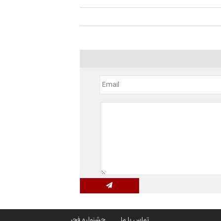
تماس با ما
جشنواره فجر