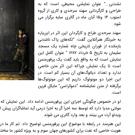
نشدنی..." عنوان نمایشی محیطی است که به
طراحی و کارگردانی سهند سرحدی و کاری از گروه
اسنوب ۱۴ و۱۵ آبان ماه در گالری سایه برگزار می
شود.
سهند سرحدی طراح و کارگردان این اثر در این‌باره
به خبرنگار هنرآنلاین گفت: "لکه‌های پاک ناشدنی
بازمانده از فوران تاریخی چاه شماره یک مسجد
سلیمان به تاریخ ۵ خرداد ۱۲۸۷ " عنوان کامل این
نمایش است که به واقع باید گفت یک پرفورمنس
است تا یک نمایش چراکه این اثر متن خاصی
ندارد و تعداد دیالوگ‌های آن بسیار کم است. در
این اجرا دو مونولوگ داریم که این مونولوگ‌ها
برگرفته از متن نمایشنامه "دموکراسی" مایکل فرین
است.
او در خصوص چگونگی اجرای این پرفورمنس ادامه داد: این نمایش که د
مولتی مدیا دارد که توسط سه اجرا گر به اجرا درمی آید.تماشاگران پیش از
ویدئو آرت می بینند و بعد وارد گالری می شوند.
این هنرمند در رابطه با موضوع این پرفورمنس توضیح داد: تم کار ما در 
هویت خاصی که نفت برای کشورهای جهان سوم و به ویژه کشور ما ساخته و