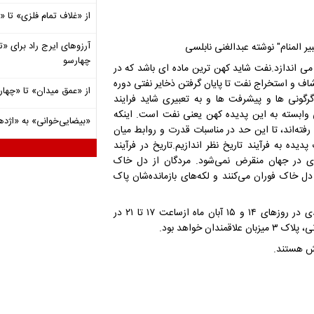
از «غلاف تمام فلزی» تا
آرزوهای ایرج راد برای «تئ
یر المنام" نوشته عبدالغنی نابلسی
چهارسو
یر می اندازد.نفت شاید کهن ترین ماده ای باشد که در
ف و استخراج نفت تا پایان گرفتن ذخایر نفتی دوره
از «عمق میدان» تا «چهار
رگونی ها و پیشرفت ها و به تعبیری شاید فرایند
وابسته به این پدیده کهن یعنی نفت است. اینکه
«بیضایی‌خوانی» به «اژد
رفته‌اند، تا این حد در مناسبات قدرت و روابط میان
یده به فرآیند تاریخ نظر اندازیم.تاریخ در فرآیند
ای در جهان منقرض نمی‌شود. مردگان از دل خاک
 دل خاک فوران می‌کنند و لکه‌های بازمانده‌شان پاک
پرفورمنس "لکه های پاک نشدنی..." به طراحی و کارگردانی سهند سرحدی در روزهای ۱۴ و ۱۵ آبان ماه ازساعت ۱۷ تا ۲۱ در
ن خواهد بود.
یش هستند.