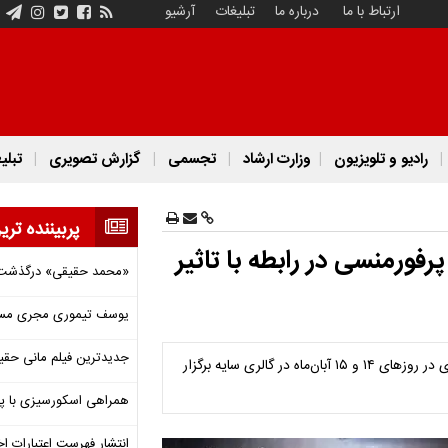
ارتباط با ما
درباره ما
تبلیغات
آرشیو
رادیو و تلویزیون
وزارت ارشاد
تجسمی
گزارش تصویری
تبلی
پربیننده تری
ورمنسی در رابطه با تاثیر
«محمد حقیقی» درگذشت
یوسف تیموری مجری مساب
جدیدترین فیلم مانی حقی
پرفورمنس ˝لکه‌های پاک نشدنی...˝ به طراحی و کارگردانی سهند سرحدی در روزهای ۱۴ و ۱۵ آبان‌ماه در گالری سایه برگزار
همراهی اسکورسیزی با پ
انتشار فهرست اعتبارات اخ