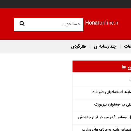
Honar
online.ir
غات
چند رسانه ای
هنرگردی
ن ها
قه استعدادیابی طنز شد
قی در جشنواره نیویورک
ل توماس ٱندرسن در فیلم جدیدش
تصاص‌یافته به برنامه‌های وزارت