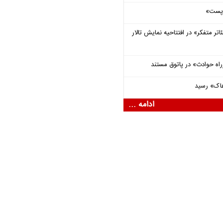
 «پست»
اتر متفکر» در افتتاحیه نمایش تالار
راه حوادث» در پاتوق مستند
هاک» رسید
ادامه ...