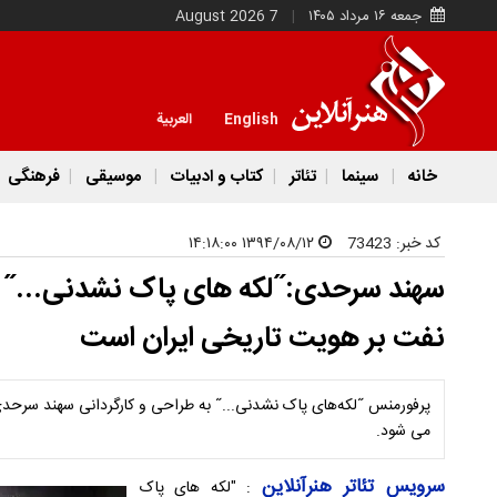
جمعه ۱۶ مرداد ۱۴۰۵
7 August 2026
English
العربية
خانه
سینما
تئاتر
کتاب و ادبیات
موسیقی
فرهنگی
کد خبر:
73423
۱۳۹۴/۰۸/۱۲ ۱۴:۱۸:۰۰
سهند سرحدی:˝لکه های پاک نشدنی...˝ پرف
نفت بر هویت تاریخی ایران است
می شود.
سرویس تئاتر هنرآنلاین
: "لکه های پاک